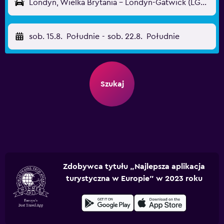
Londyn, Wielka Brytania - Londyn-Gatwick (LGW)
sob. 15.8.
Południe
-
sob. 22.8.
Południe
Szukaj
Zdobywca tytułu „Najlepsza aplikacja
turystyczna w Europie” w 2023 roku