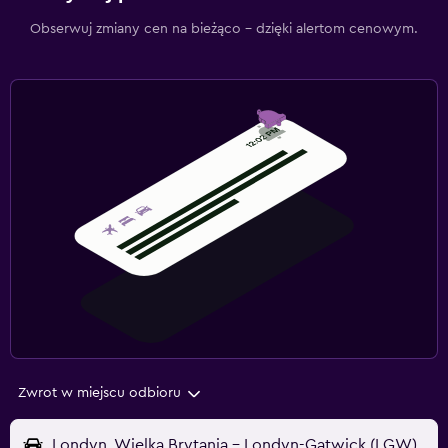
Obserwuj zmiany cen na bieżąco – dzięki alertom cenowym.
Zwrot w miejscu odbioru
Londyn, Wielka Brytania - Londyn-Gatwick (LGW)