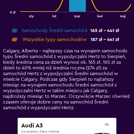
chart
has
0 zł
1
End
sty
lut
mar
kwi
maj
of
X
interactive
axis
chart
Samochody Średni samochód
165 zł - 441 zł
displaying
categories.
Wszystkie typy samochodów
187 zł - 441 zł
Range:
14
Calgary, Alberta – najlepszy czas na wynajem samochodu
categories.
typu Średni samochód z wypożyczalni Hertz to Sierpień,
The
kiedy średnia cena za dzień wynosi ok. 165 zł. 165 zł za
chart
dzień to 40% mniej niż średnia roczna (274 zł) za
has
samochód Hertz z wypożyczalni Średni samochód w
1
mieście Calgary. Podczas gdy Sierpień to najtańszy
Y
miesiąc na wynajem samochodu Średni samochód z
axis
wypożyczalni Hertz w takim miejscu jak Calgary,
displaying
najdroższy miesiąc to Marzec. Oczywiście Marzec również
values.
czasem oferuje dobre ceny na samochód Średni
Range:
samochód z wypożyczalni Hertz.
0
to
600.
Audi A3
lub podobny (Klasa średnia)