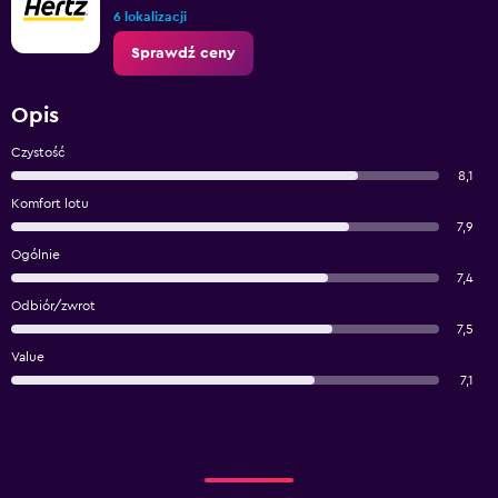
6 lokalizacji
Sprawdź ceny
Opis
Czystość
8,1
Komfort lotu
7,9
Ogólnie
7,4
Odbiór/zwrot
7,5
Value
7,1