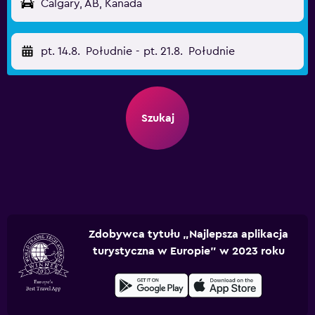
Calgary, AB, Kanada
pt. 14.8.
Południe
-
pt. 21.8.
Południe
Szukaj
Zdobywca tytułu „Najlepsza aplikacja
turystyczna w Europie” w 2023 roku