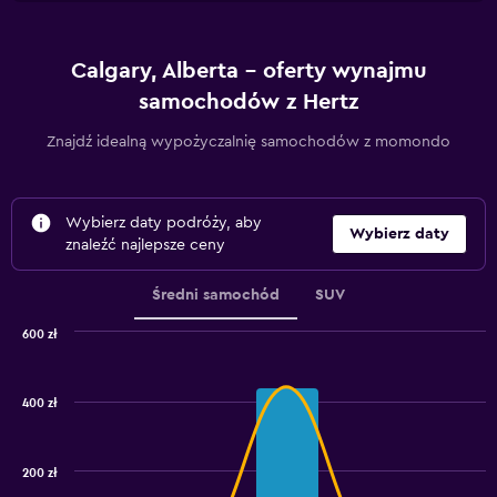
Calgary, Alberta – oferty wynajmu
samochodów z Hertz
Znajdź idealną wypożyczalnię samochodów z momondo
Wybierz daty podróży, aby
Wybierz daty
znaleźć najlepsze ceny
Średni samochód
SUV
600 zł
Combination
Chart
graphic.
chart
with
400 zł
2
data
series.
200 zł
The