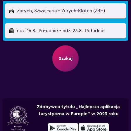
Zurych, Szwajcaria - Zurych-Kloten (ZRH)
ndz. 16.8.
Południe
-
ndz. 23.8.
Południe
Szukaj
Zdobywca tytułu „Najlepsza aplikacja
turystyczna w Europie” w 2023 roku