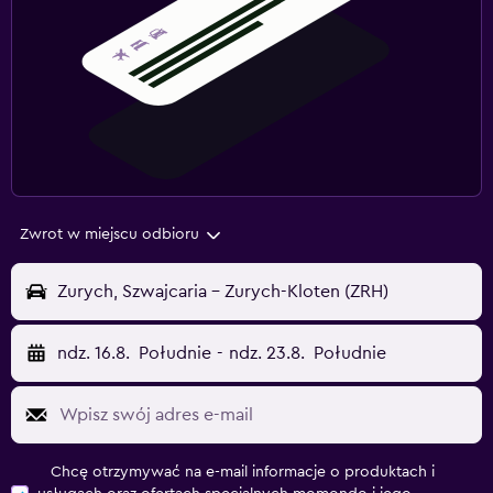
Zwrot w miejscu odbioru
Zurych, Szwajcaria - Zurych-Kloten (ZRH)
ndz. 16.8.
Południe
-
ndz. 23.8.
Południe
Chcę otrzymywać na e-mail informacje o produktach i