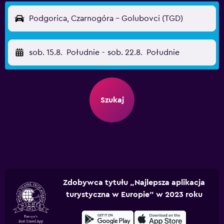
Podgorica, Czarnogóra - Golubovci (TGD)
sob. 15.8.
Południe
-
sob. 22.8.
Południe
Szukaj
Zdobywca tytułu „Najlepsza aplikacja
turystyczna w Europie” w 2023 roku