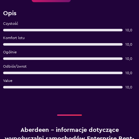
Opis
Czystość
10,0
Komfort lotu
10,0
Ogólnie
10,0
Odbiór/zwrot
10,0
Value
10,0
Aberdeen – informacje dotyczące
wypożyczalni samochodów Enterprise Rent-