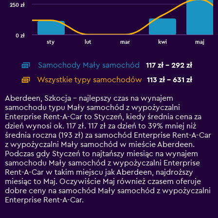
250 zł
The
chart
has
0 zł
1
End
sty
lut
mar
kwi
maj
of
X
interactive
axis
chart
Samochody Mały samochód
117 zł - 292 zł
displaying
categories.
Wszystkie typy samochodów
113 zł - 631 zł
Range:
14
Aberdeen, Szkocja – najlepszy czas na wynajem
categories.
samochodu typu Mały samochód z wypożyczalni
The
Enterprise Rent-A-Car to Styczeń, kiedy średnia cena za
chart
dzień wynosi ok. 117 zł. 117 zł za dzień to 39% mniej niż
has
średnia roczna (193 zł) za samochód Enterprise Rent-A-Car
1
z wypożyczalni Mały samochód w mieście Aberdeen.
Y
Podczas gdy Styczeń to najtańszy miesiąc na wynajem
axis
samochodu Mały samochód z wypożyczalni Enterprise
displaying
Rent-A-Car w takim miejscu jak Aberdeen, najdroższy
values.
miesiąc to Maj. Oczywiście Maj również czasem oferuje
Range:
dobre ceny na samochód Mały samochód z wypożyczalni
0
Enterprise Rent-A-Car.
to
750.