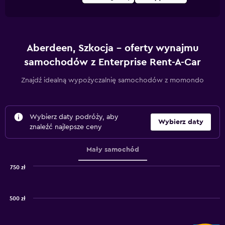
Aberdeen, Szkocja – oferty wynajmu
samochodów z Enterprise Rent-A-Car
Znajdź idealną wypożyczalnię samochodów z momondo
Wybierz daty podróży, aby
Wybierz daty
znaleźć najlepsze ceny
Mały samochód
750 zł
Combination
Chart
graphic.
chart
with
500 zł
2
data
series.