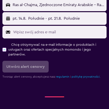
Ras al-Chajma, Zjednoczone Emiraty Arabskie - Ras Al Khaimah (RKT)
pt. 14.8.
Południe
-
pt. 21.8.
Południe
Chcę otrzymywać na e-mail informacje o produktach i
usługach oraz ofertach specjalnych momondo i jego
partnerów.
Utwórz alert cenowy
Tworząc alert cenowy, akceptujesz nasz
regulamin
i
politykę prywatności.