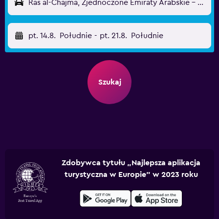
Ras al-Chajma, Zjednoczone Emiraty Arabskie - Ras Al Khaimah (RKT)
pt. 14.8.
Południe
-
pt. 21.8.
Południe
Szukaj
Zdobywca tytułu „Najlepsza aplikacja
turystyczna w Europie” w 2023 roku