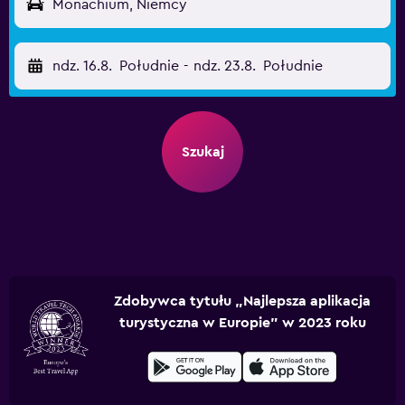
Monachium, Niemcy
ndz. 16.8.
Południe
-
ndz. 23.8.
Południe
Szukaj
Zdobywca tytułu „Najlepsza aplikacja
turystyczna w Europie” w 2023 roku