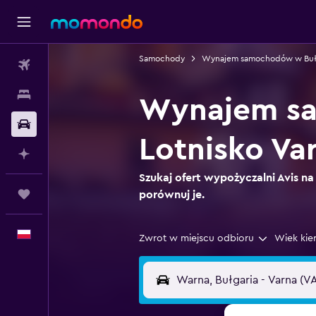
Samochody
Wynajem samochodów w Bułg
Loty
Noclegi
Wynajem sa
Samochody
Lotnisko Va
Planuj z AI
Szukaj ofert wypożyczalni Avis na 
Trips
porównuj je.
Polski
Zwrot w miejscu odbioru
Wiek kie