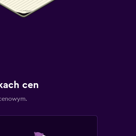
kach cen
 cenowym.