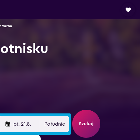
 Varna
otnisku
Szukaj
pt. 21.8.
Południe