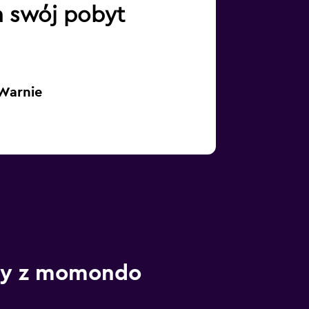
na swój pobyt
Warnie
ody z momondo