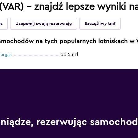
(VAR) – znajdź lepsze wyniki 
es
Uzupełnij swoją rezerwację
Szczęśliwy traf
samochodów na tych popularnych lotniskach w 
od 53 zł
urgas
eniądze, rezerwując samoch