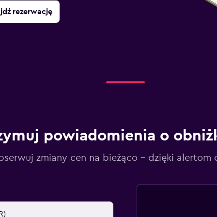
jdź rezerwację
zymuj powiadomienia o obniż
serwuj zmiany cen na bieżąco – dzięki alertom