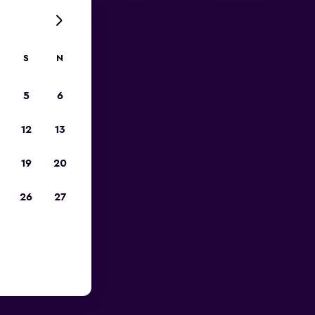
S
N
5
6
12
13
19
20
26
27
otnisko