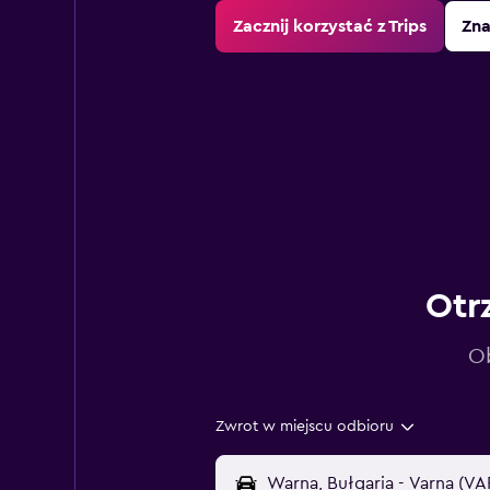
Zacznij korzystać z Trips
Zna
Otr
Ob
Zwrot w miejscu odbioru