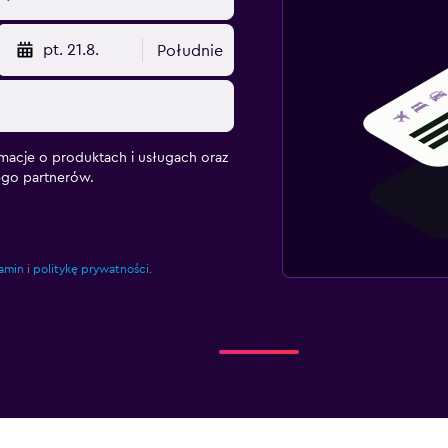
pt. 21.8.
Południe
macje o produktach i usługach oraz
ego partnerów.
amin
i
politykę prywatności.