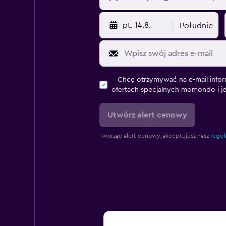
pt. 14.8.
Południe
Chcę otrzymywać na e-mail infor
ofertach specjalnych momondo i j
Utwórz alert cenowy
Tworząc alert cenowy, akceptujesz nasz
regul