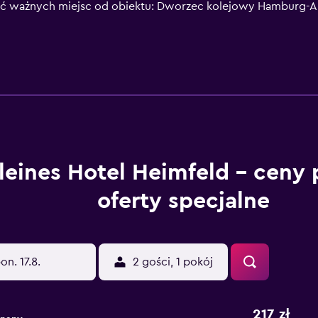
ć ważnych miejsc od obiektu: Dworzec kolejowy Hamburg-Al
ość ważnych miejsc od obiektu: Ratusz w Hamburgu – 19 km, 
ajduje się 15 km od obiektu.
leines Hotel Heimfeld – ceny 
oferty specjalne
on. 17.8.
2 gości, 1 pokój
217 zł