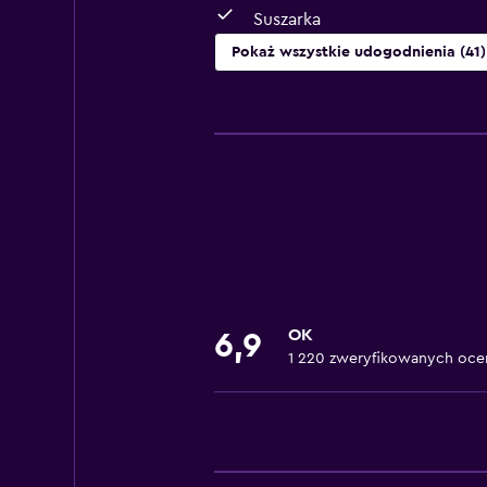
Suszarka
Pokaż wszystkie udogodnienia (41)
Podstawowe
Darmowe Wi-Fi
Internet
Wentylator
Gaśnica
Bezpłatne przybory toaletowe
Czujniki dymu
OK
6,9
Ogrzewanie
1 220 zweryfikowanych oce
Kosze na śmieci
Łazienka
Suszarka