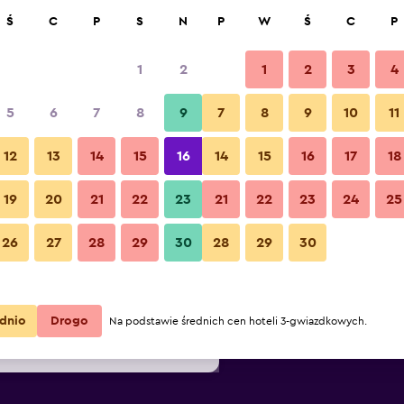
kaj
Ś
C
P
S
N
P
W
Ś
C
P
1
2
1
2
3
4
na za noc
5
6
7
8
9
7
8
9
10
11
Bufet
a
Łącznie za
12
13
14
15
16
14
15
16
17
18
noc
19
20
21
22
23
21
22
23
24
25
217 zł
Zobacz ofertę
Zdjęcia Kleines Hotel Heimfeld
26
27
28
29
30
28
29
30
265 zł
Zobacz ofertę
270 zł
Zobacz ofertę
dnio
Drogo
Na podstawie średnich cen hoteli 3-gwiazdkowych.
feld)