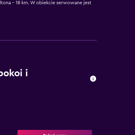
tona – 18 km. W obiekcie serwowane jest
Kościół św. Michała – 20 km. Lotnisko
pokoi i