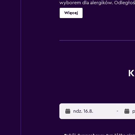
wyborem dla alergików. Odległoś
śniadanie w formie bufetu. Odległ
Więcej
Lotnisko Hamburg Finkenwerder zn
K
ndz. 16.8.
-
p