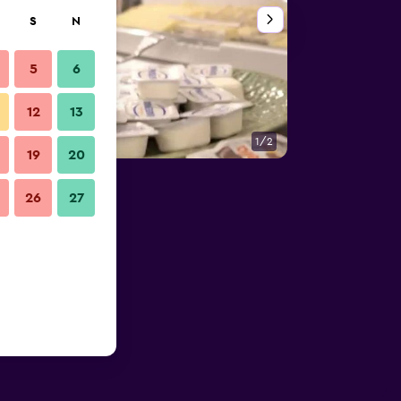
S
N
5
6
12
13
1/2
Restauracja
19
20
26
27