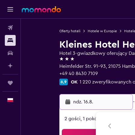
Loty
Oferty hoteli
Hotele w Europie
Hotel
Noclegi
Kleines Hotel H
Samochody
Hotel 3-gwiazdkowy oferujący D
3 gwiazdki
Planuj z AI
Heimfelder Str. 91-93, 21075 Ham
+49 40 8430 7109
OK
1 220 zweryfikowanych 
6,9
Trips
Polski
ndz. 16.8.
-
2 gości, 1 pokój