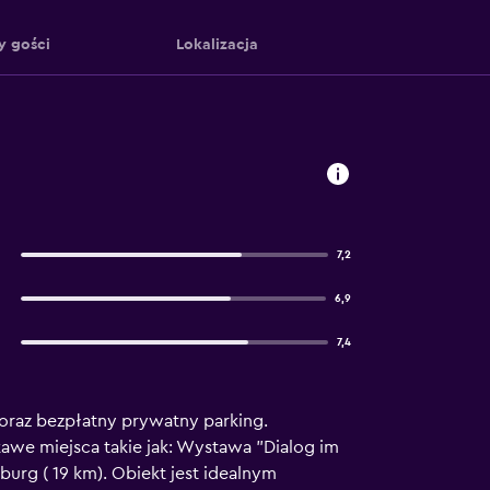
y gości
Lokalizacja
7,2
6,9
7,4
oraz bezpłatny prywatny parking.
kawe miejsca takie jak: Wystawa "Dialog im
urg ( 19 km). Obiekt jest idealnym