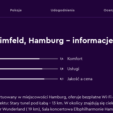
Pokoje
Udogodnienia
Ocen
eimfeld, Hamburg – informacje
Komfort
7,4
Usługi
7,8
Jakość a cena
8,1
sytuowany w miejscowości Hamburg, oferuje bezpłatne Wi-Fi 
tu: Stary tunel pod Łabą – 13 km. W okolicy znajdują się cie
r Wunderland ( 19 km), Sala koncertowa Elbphilharmonie Hamb