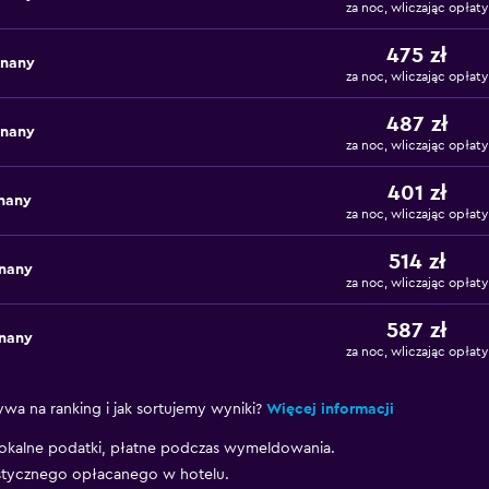
za noc, wliczając opłaty
475 zł
znany
za noc, wliczając opłaty
487 zł
znany
za noc, wliczając opłaty
401 zł
nany
za noc, wliczając opłaty
514 zł
znany
za noc, wliczając opłaty
587 zł
znany
za noc, wliczając opłaty
ywa na ranking i jak sortujemy wyniki?
Więcej informacji
okalne podatki, płatne podczas wymeldowania.
stycznego opłacanego w hotelu.