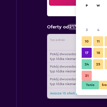
Szu
P
W
217 zł
Oferty od
/
Najtaniej: ce
3
4
Typ pokoju
Dostawc
10
11
17
18
Pokój dwuosobowy,
typ łóżka nieznany
24
25
Pokój dwuosobowy,
typ łóżka nieznany
31
Pokój dwuosobowy,
typ łóżka nieznany
Tanio
Śre
Jeszcze 13 ofert (Kleines Hotel Heim