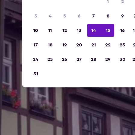
1
2
3
4
5
6
7
8
9
10
11
12
13
14
15
16
1
17
18
19
20
21
22
23
2
24
25
26
27
28
29
30
2
31