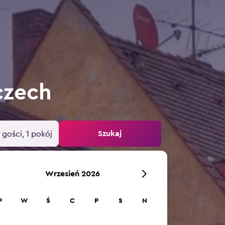
czech
Szukaj
 gości, 1 pokój
Wrzesień 2026
P
W
Ś
C
P
S
N