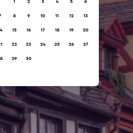
1
2
3
4
5
6
7
8
9
10
11
12
13
4
15
16
17
18
19
20
1
22
23
24
25
26
27
8
29
30