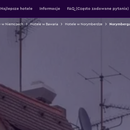
Najlepsze hotele
Informacje
FAQ (Często zadawane pytania)
e w Niemczech
Hotele w Bawaria
Hotele w Norymberdze
Norymberga