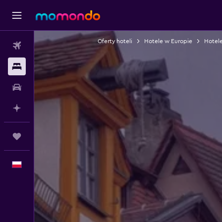
Oferty hoteli
Hotele w Europie
Hotel
Loty
Noclegi
Samochody
Planuj z AI
Trips
Polski