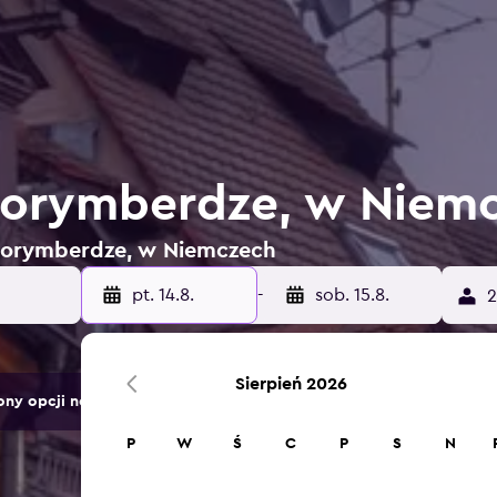
Norymberdze, w Niem
 Norymberdze, w Niemczech
pt. 14.8.
-
sob. 15.8.
2
Sierpień 2026
ny opcji noclegów.
P
W
Ś
C
P
S
N