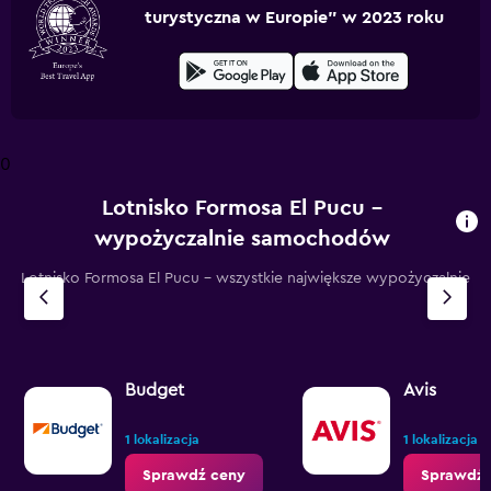
turystyczna w Europie” w 2023 roku
0
Lotnisko Formosa El Pucu –
wypożyczalnie samochodów
Lotnisko Formosa El Pucu – wszystkie największe wypożyczalnie
Budget
Avis
1 lokalizacja
1 lokalizacja
Sprawdź ceny
Sprawdź 