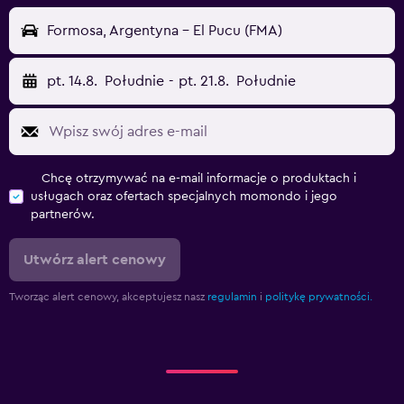
Formosa, Argentyna - El Pucu (FMA)
pt. 14.8.
Południe
-
pt. 21.8.
Południe
Chcę otrzymywać na e-mail informacje o produktach i
usługach oraz ofertach specjalnych momondo i jego
partnerów.
Utwórz alert cenowy
Tworząc alert cenowy, akceptujesz nasz
regulamin
i
politykę prywatności.