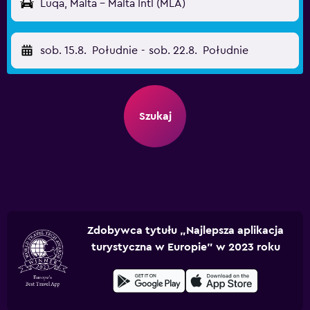
Luqa, Malta - Malta Intl (MLA)
sob. 15.8.
Południe
-
sob. 22.8.
Południe
Szukaj
Zdobywca tytułu „Najlepsza aplikacja
turystyczna w Europie” w 2023 roku