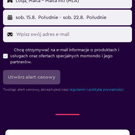
Luqa, Malta - Malta Intl (MLA)
sob. 15.8.
Południe
-
sob. 22.8.
Południe
Chcę otrzymywać na e-mail informacje o produktach i
usługach oraz ofertach specjalnych momondo i jego
partnerów.
Utwórz alert cenowy
Tworząc alert cenowy, akceptujesz nasz
regulamin
i
politykę prywatności.