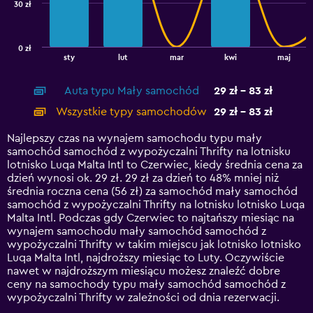
30 zł
The
chart
has
0 zł
1
End
sty
lut
mar
kwi
maj
of
X
interactive
axis
chart
Auta typu Mały samochód
29 zł - 83 zł
displaying
categories.
Wszystkie typy samochodów
29 zł - 83 zł
Range:
14
Najlepszy czas na wynajem samochodu typu mały
categories.
samochód samochód z wypożyczalni Thrifty na lotnisku
The
lotnisko Luqa Malta Intl to Czerwiec, kiedy średnia cena za
chart
dzień wynosi ok. 29 zł. 29 zł za dzień to 48% mniej niż
has
średnia roczna cena (56 zł) za samochód mały samochód
1
samochód z wypożyczalni Thrifty na lotnisku lotnisko Luqa
Y
Malta Intl. Podczas gdy Czerwiec to najtańszy miesiąc na
axis
wynajem samochodu mały samochód samochód z
displaying
wypożyczalni Thrifty w takim miejscu jak lotnisko lotnisko
values.
Luqa Malta Intl, najdroższy miesiąc to Luty. Oczywiście
Range:
nawet w najdroższym miesiącu możesz znaleźć dobre
0
ceny na samochody typu mały samochód samochód z
to
wypożyczalni Thrifty w zależności od dnia rezerwacji.
90.