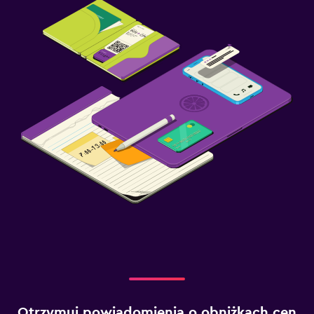
Otrzymuj powiadomienia o obniżkach cen