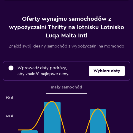
Oferty wynajmu samochodów z
wypożyczalni Thrifty na lotnisku Lotnisko
Luqa Malta Intl
Znajdź swój idealny samochód z wypożyczalni na momondo
Wprowadź daty podróży,
Wybierz daty
aby znaleźć najlepsze ceny.
mały samochód
90 zł
Combination
Chart
graphic.
chart
with
60 zł
2
data
series.