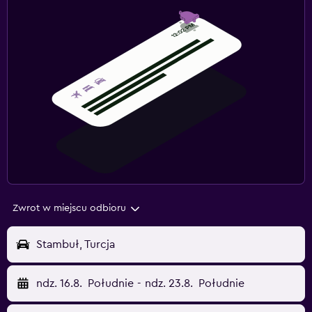
Zwrot w miejscu odbioru
Stambuł, Turcja
ndz. 16.8.
Południe
-
ndz. 23.8.
Południe