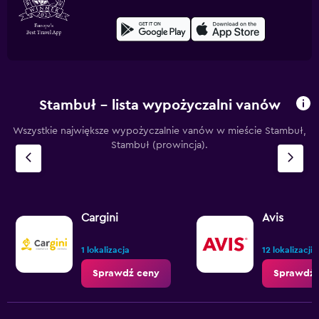
Stambuł – lista wypożyczalni vanów
Wszystkie największe wypożyczalnie vanów w mieście Stambuł,
Stambuł (prowincja).
Cargini
Avis
1 lokalizacja
12 lokalizacji
Sprawdź ceny
Sprawdź 