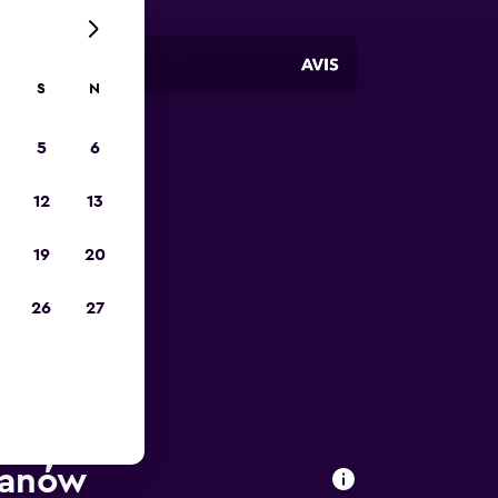
S
N
5
6
12
13
19
20
26
27
vanów