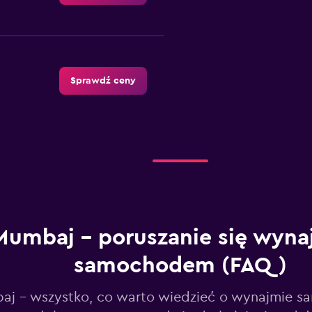
Sprawdź ceny
al
Sprawdź ceny
Mumbaj – poruszanie się wyn
samochodem (FAQ)
Sprawdź ceny
j - wszystko, co warto wiedzieć o wynajmie s