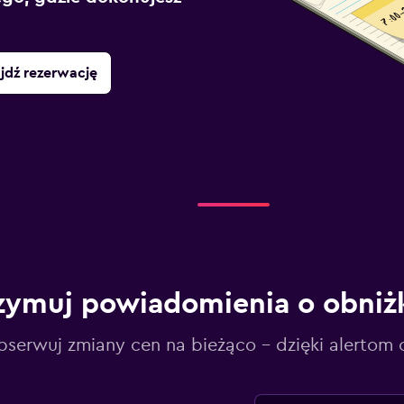
jdź rezerwację
zymuj powiadomienia o obniż
serwuj zmiany cen na bieżąco – dzięki alertom