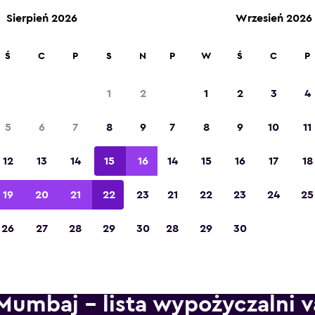
Sierpień 2026
Wrzesień 2026
ad 70 000 miejsc na momondo.
Ś
C
P
S
N
P
W
Ś
C
P
1
2
1
2
3
4
Zdobywca tytułu „Najlepsza aplikacja
5
6
7
8
9
7
8
9
10
11
turystyczna w Europie” w 2023 roku
12
13
14
15
16
14
15
16
17
18
19
20
21
22
23
21
22
23
24
25
26
27
28
29
30
28
29
30
Mumbaj – lista wypożyczalni 