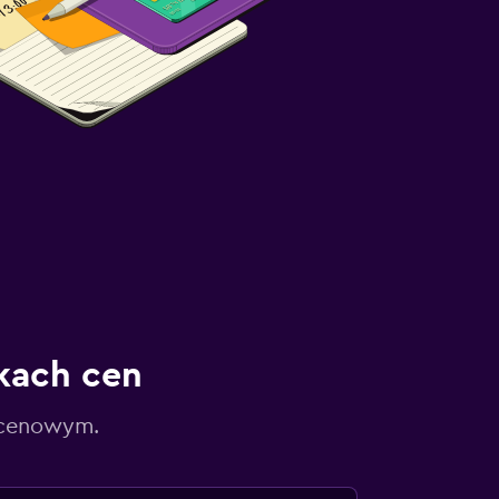
kach cen
 cenowym.