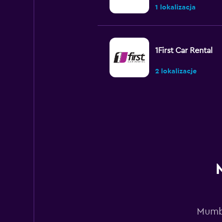
1 lokalizacja
1First Car Rental
2 lokalizacje
MyChoize Car Rent
2 lokalizacje
Antaeus
1 lokalizacja
Mumba