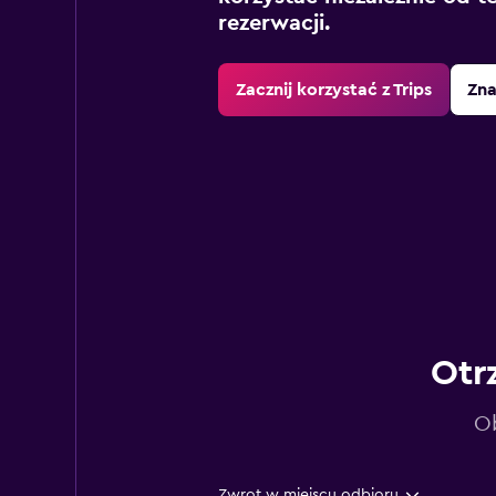
rezerwacji.
Zacznij korzystać z Trips
Zna
Otr
Ob
Zwrot w miejscu odbioru