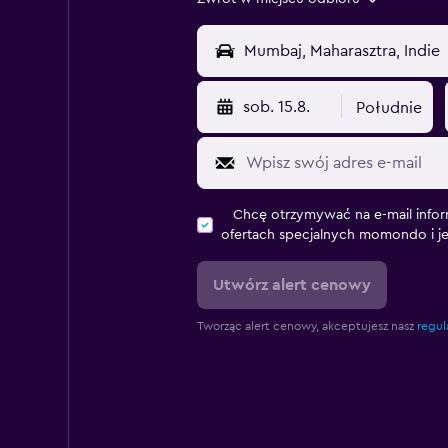
sob. 15.8.
Południe
Chcę otrzymywać na e-mail infor
ofertach specjalnych momondo i j
Utwórz alert cenowy
Tworząc alert cenowy, akceptujesz nasz
regul