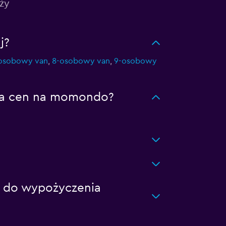
ży
j?
osobowy van
,
8-osobowy van
,
9-osobowy
cja cen na momondo?
e do wypożyczenia