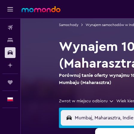
Samochody
Wynajem samochodów w Ind
Loty
Noclegi
Wynajem 10
Samochody
(Maharasztr
Planuj z AI
Porównuj tanie oferty wynajmu
Trips
Mumbaju (Maharasztra)
Polski
Zwrot w miejscu odbioru
Wiek kie