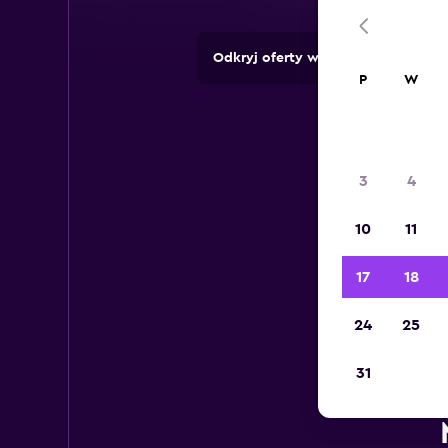
Odkryj oferty wypożyczalni z pon
P
W
3
4
10
11
17
18
24
25
31