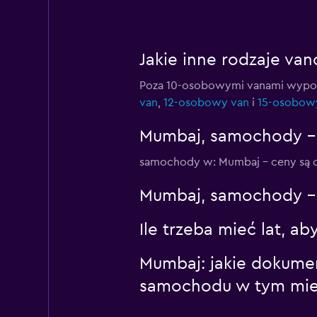
Car Club
Jakie inne rodzaje v
2 lokalizacje
Poza 10-osobowymi vanami wypoży
van
,
12-osobowy van
i
15-osobow
Eco Rent
Mumbaj, samochody – 
2 lokalizacje
samochody w: Mumbaj – ceny są o
Mumbaj, samochody – 
Ile trzeba mieć lat, 
Mumbaj: jakie dokume
samochodu w tym mie