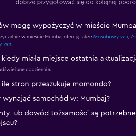
dobrze przygotować się do kolejnej podró
Sprawdź ceny
anów mogę wypożyczyć w mieście Mumba
czalnie w mieście Mumbaj oferują także
6-osobowy van
,
7-
y van
.
Sprawdź ceny
kiedy miała miejsce ostatnia aktualiza
dświeżane codziennie.
ile stron przeszukuje momondo?
aby wynająć samochód w: Mumbaj?
nty lub dowód tożsamości są potrzebn
jscu?