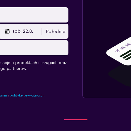
sob. 22.8.
Południe
macje o produktach i usługach oraz
ego partnerów.
amin
i
politykę prywatności.