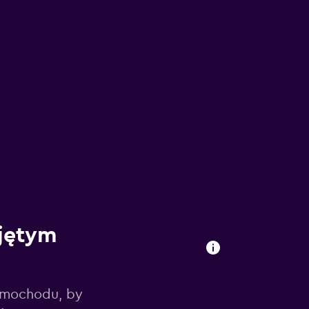
ajętym
amochodu, by