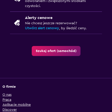
odwołaniem i zwiększonymi środkami
czystości.
Alerty cenowe
Nie chcesz jeszcze rezerwować?
Utwórz alert cenowy
, by śledzić ceny.
Szukaj ofert (samochód)
O firmie
O nas
Praca
Aplikacje mobilne
Discover