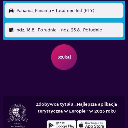
Panama, Panama - Tocumen Intl (PTY)
ndz. 16.8.
Południe
-
ndz. 23.8.
Południe
Szukaj
Zdobywca tytułu „Najlepsza aplikacja
turystyczna w Europie” w 2023 roku