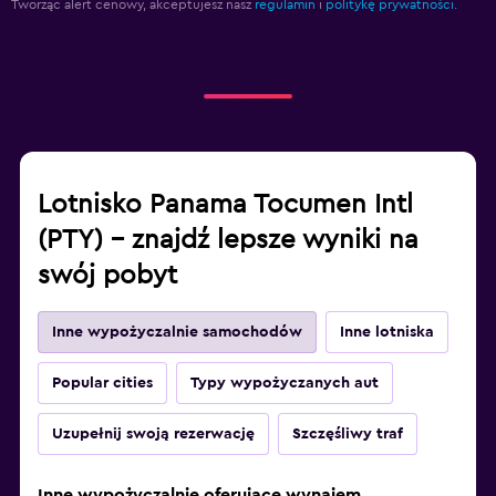
Tworząc alert cenowy, akceptujesz nasz
regulamin
i
politykę prywatności.
Lotnisko Panama Tocumen Intl
(PTY) – znajdź lepsze wyniki na
swój pobyt
Inne wypożyczalnie samochodów
Inne lotniska
Popular cities
Typy wypożyczanych aut
Uzupełnij swoją rezerwację
Szczęśliwy traf
Inne wypożyczalnie oferujące wynajem