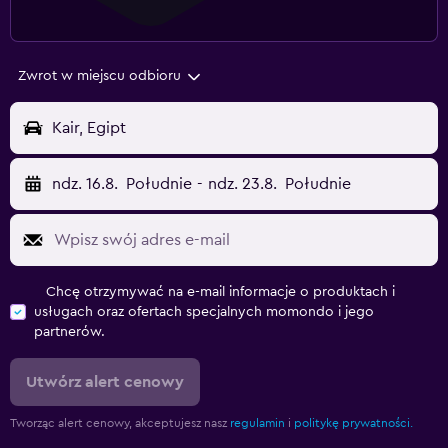
Zwrot w miejscu odbioru
Kair, Egipt
ndz. 16.8.
Południe
-
ndz. 23.8.
Południe
Chcę otrzymywać na e-mail informacje o produktach i
usługach oraz ofertach specjalnych momondo i jego
partnerów.
Utwórz alert cenowy
Tworząc alert cenowy, akceptujesz nasz
regulamin
i
politykę prywatności.