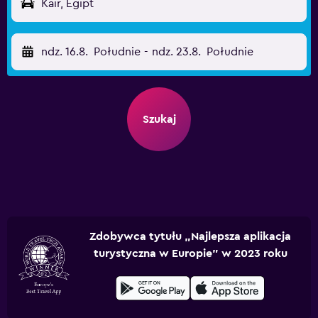
Kair, Egipt
ndz. 16.8.
Południe
-
ndz. 23.8.
Południe
Szukaj
Zdobywca tytułu „Najlepsza aplikacja
turystyczna w Europie” w 2023 roku