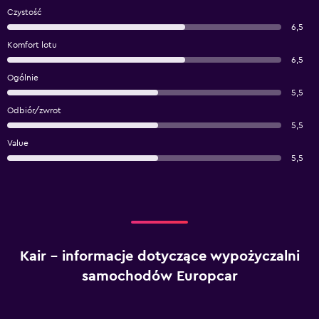
Czystość
6,5
Komfort lotu
6,5
Ogólnie
5,5
Odbiór/zwrot
5,5
Value
5,5
Kair – informacje dotyczące wypożyczalni
samochodów Europcar