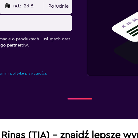
ndz. 23.8.
Południe
macje o produktach i usługach oraz
ego partnerów.
amin
i
politykę prywatności.
 Rinas (TIA) – znajdź lepsze w