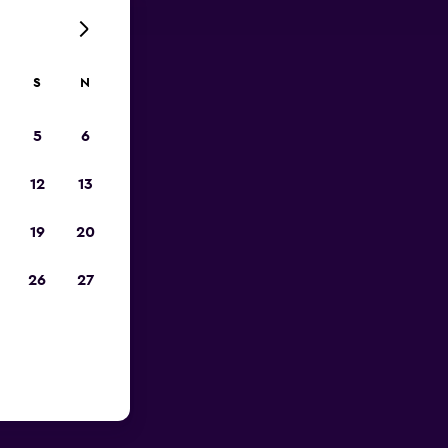
S
N
5
6
12
13
19
20
26
27
Lotnisko