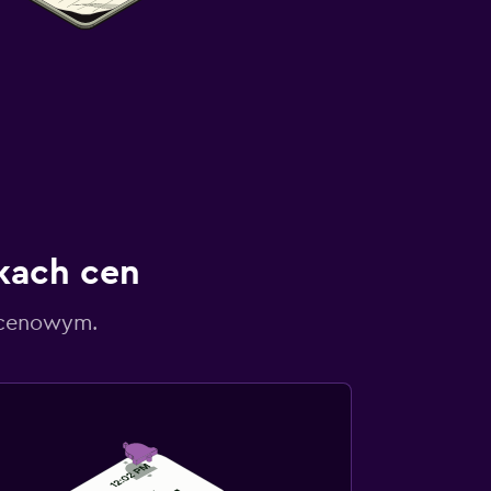
kach cen
 cenowym.