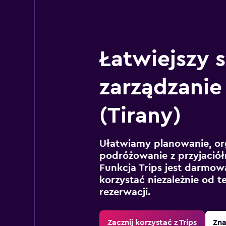
Łatwiejszy 
zarządzanie
(Tirany)
Ułatwiamy planowanie, or
podróżowanie z przyjaciół
Funkcja Trips jest darmowa
korzystać niezależnie od t
rezerwacji.
Zacznij korzystać z Trips
Zna