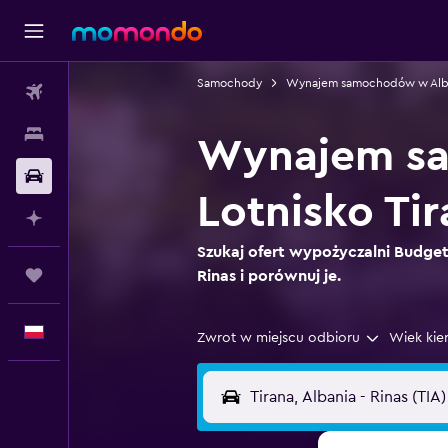
Samochody
Wynajem samochodów w Alba
Loty
Noclegi
Wynajem sa
Samochody
Lotnisko Tir
Planuj z AI
Szukaj ofert wypożyczalni Budget 
Trips
Rinas i porównuj je.
Polski
Zwrot w miejscu odbioru
Wiek kie