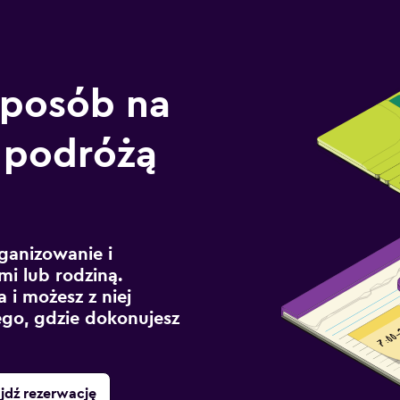
sposób na
 podróżą
ganizowanie i
mi lub rodziną.
 i możesz z niej
ego, gdzie dokonujesz
jdź rezerwację