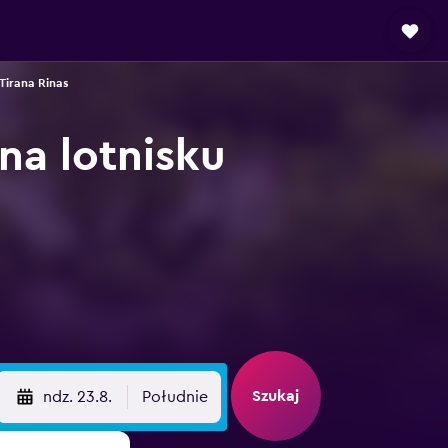
irana Rinas
a lotnisku
Szukaj
ndz. 23.8.
Południe