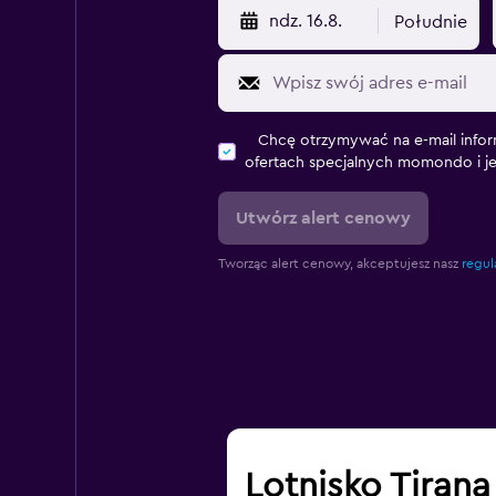
ndz. 16.8.
Południe
Chcę otrzymywać na e-mail infor
ofertach specjalnych momondo i j
Utwórz alert cenowy
Tworząc alert cenowy, akceptujesz nasz
regul
Lotnisko Tirana