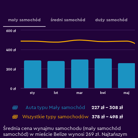
Y
axis
displaying
values.
mały samochód
średni samochód
duży samochód
Range:
0
600 zł
Combination
to
Chart
graphic.
chart
3.6.
with
400 zł
2
data
series.
200 zł
The
chart
has
0 zł
1
End
sty
lut
mar
kwi
maj
of
X
interactive
axis
chart
Auta typu Mały samochód
227 zł - 308 zł
displaying
categories.
Wszystkie typy samochodów
378 zł - 498 zł
Range:
14
Średnia cena wynajmu samochodu (mały samochód
categories.
samochód) w mieście Belize wynosi 269 zł. Najtańszym
The