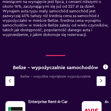
miesiącem na wynajęcie jest lipca, z cenami niższymi o
chart
około 16%, zaczynającymi się już od 227 zł za dzień.
has
Wynajem auta typu mały samochód samochód jest
1
zazwyczaj 40% tańszy niż średnia cena za samochód z
Y
wypożyczalni w mieście Belize. Średnia cena wynajmu
axis
samochodów w mieście Belize zależy od wielu czynników,
displaying
takich jak dostępność, popularność danego auta i
values.
wyprzedzenie, z jakim dokonuje się rezerwacji.
Range:
0
to
600.
Belize – wypożyczalnie samochodów
Belize - wszystkie największe wypożyczalnie
Enterprise Rent-A-Car
Avi