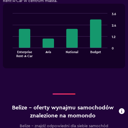
Rent-A-Car w centrum miasta.
3.6
Bar
Chart
graphic.
chart
2.4
with
4
1.2
bars.
The
0
Enterprise
Avis
National
Budget
chart
End
Rent-A-Car
of
has
interactive
1
chart
X
axis
displaying
categories.
Range:
4
categories.
Belize – oferty wynajmu samochodów
The
chart
znalezione na momondo
has
1
Belize – znajdź odpowiedni dla siebie samochód