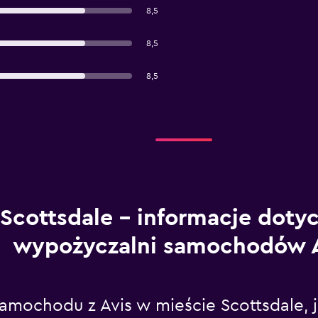
8,5
8,5
8,5
Scottsdale – informacje doty
wypożyczalni samochodów A
amochodu z Avis w mieście Scottsdale, j