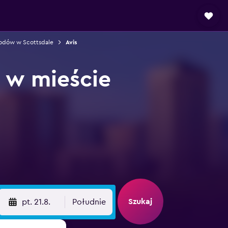
dów w Scottsdale
Avis
 w mieście
Szukaj
pt. 21.8.
Południe