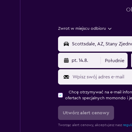
Ob
Zwrot w miejscu odbioru
pt. 14.8.
Południe
Chcę otrzymywać na e-mail infor
ofertach specjalnych momondo i j
Utwórz alert cenowy
Tworząc alert cenowy, akceptujesz nasz
regul