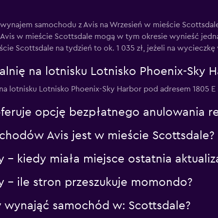
 wynajem samochodu z Avis na Wrzesień w mieście Scottsdale
vis w mieście Scottsdale mogą w tym okresie wynieść jedna
e Scottsdale na tydzień to ok. 1 035 zł, jeżeli na wycieczk
lnię na lotnisku Lotnisko Phoenix-Sky H
 na lotnisku Lotnisko Phoenix-Sky Harbor pod adresem 1805 E 
 oferuje opcję bezpłatnego anulowania 
chodów Avis jest w mieście Scottsdale?
 – kiedy miała miejsce ostatnia aktual
y – ile stron przeszukuje momondo?
aby wynająć samochód w: Scottsdale?