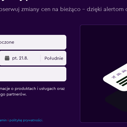
serwuj zmiany cen na bieżąco – dzięki alertom
pt. 21.8.
Południe
macje o produktach i usługach oraz
ego partnerów.
amin
i
politykę prywatności.