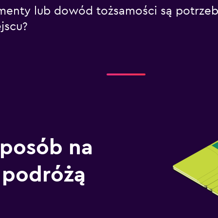
kumenty lub dowód tożsamości są potrz
jscu?
sposób na
 podróżą
)