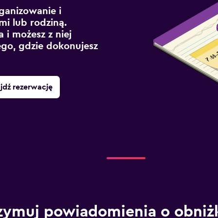
ganizowanie i
mi lub rodziną.
 i możesz z niej
ego, gdzie dokonujesz
jdź rezerwację
zymuj powiadomienia o obniż