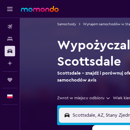
Samochody
Wynajem samochodów w Sta
Loty
Noclegi
Wypożyczal
Samochody
Scottsdale
Planuj z AI
Scottsdale – znajdź i porównuj o
Trips
samochodów Avis
Polski
Zwrot w miejscu odbioru
Wiek kie