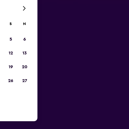
S
N
5
6
12
13
19
20
26
27
mochodów