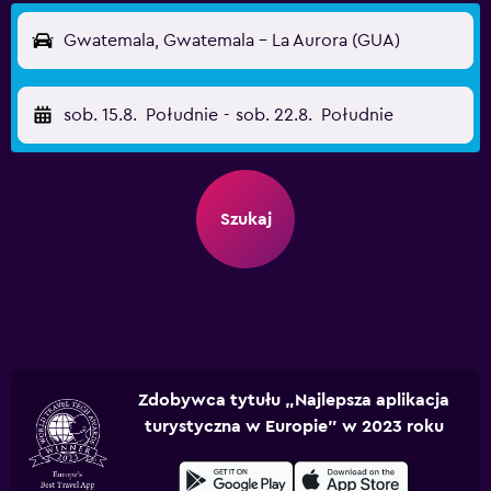
Gwatemala, Gwatemala - La Aurora (GUA)
sob. 15.8.
Południe
-
sob. 22.8.
Południe
Szukaj
Zdobywca tytułu „Najlepsza aplikacja
turystyczna w Europie” w 2023 roku