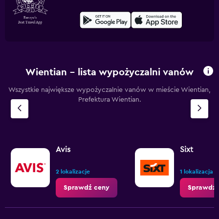
Wientian – lista wypożyczalni vanów
Wszystkie największe wypożyczalnie vanów w mieście Wientian,
Prefektura Wientian.
Avis
Sixt
2 lokalizacje
1 lokalizacja
Sprawdź ceny
Sprawdź 