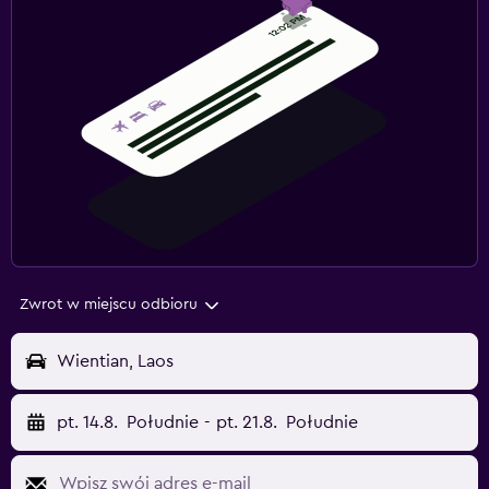
Zwrot w miejscu odbioru
Wientian, Laos
pt. 14.8.
Południe
-
pt. 21.8.
Południe