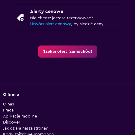
Alerty cenowe
Nie chcesz jeszcze rezerwować?
Utwórz alert cenowy
, by śledzić ceny.
Szukaj ofert (samochód)
O firmie
O nas
Praca
Aplikacje mobilne
Discover
Jak działa nasza strona?
Kody zniżkowe momondo