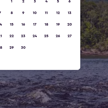
1
2
3
4
5
6
7
8
9
10
11
12
13
4
15
16
17
18
19
20
1
22
23
24
25
26
27
8
29
30