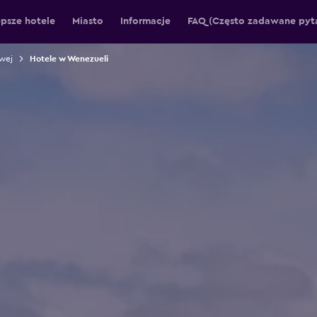
epsze hotele
Miasto
Informacje
FAQ (Często zadawane pyt
wej
Hotele w Wenezueli