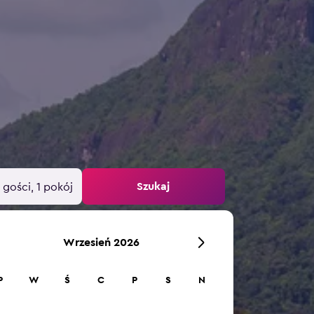
Szukaj
 gości, 1 pokój
Wrzesień 2026
P
W
Ś
C
P
S
N