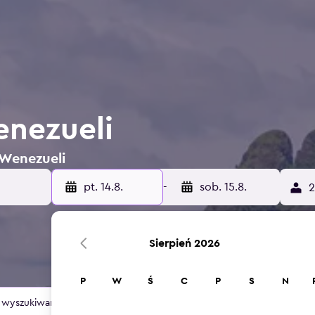
enezueli
 Wenezueli
pt. 14.8.
-
sob. 15.8.
2
Sierpień 2026
P
W
Ś
C
P
S
N
szukiwania dla tej lokalizacji.