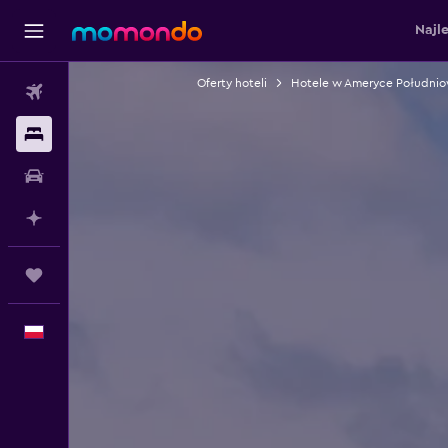
Najl
Oferty hoteli
Hotele w Ameryce Południo
Loty
Noclegi
Samochody
Planuj z AI
Trips
Polski