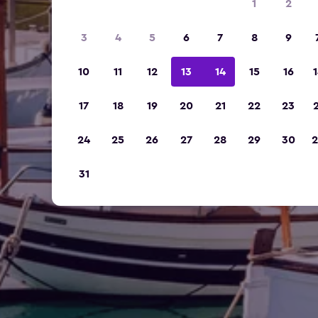
1
2
3
4
5
6
7
8
9
10
11
12
13
14
15
16
1
17
18
19
20
21
22
23
2
24
25
26
27
28
29
30
2
31