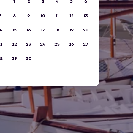
1
2
3
4
5
6
7
8
9
10
11
12
13
4
15
16
17
18
19
20
1
22
23
24
25
26
27
8
29
30