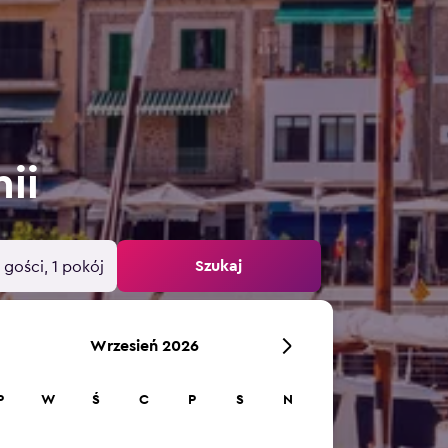
ii
Szukaj
 gości, 1 pokój
Wrzesień 2026
P
W
Ś
C
P
S
N