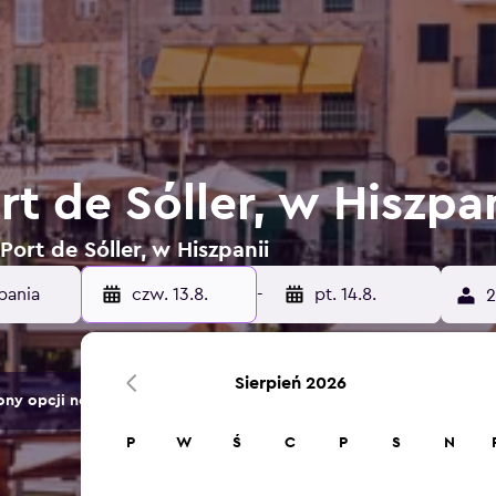
t de Sóller, w Hiszpan
Port de Sóller, w Hiszpanii
czw. 13.8.
-
pt. 14.8.
2
Sierpień 2026
ny opcji noclegów.
P
W
Ś
C
P
S
N