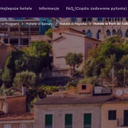
Najlepsze hotele
Informacje
FAQ (Często zadawane pytania)
 w Hiszpanii
Hotele w Baleary
Hotele w Majorka
Hotele w Port de Sóll