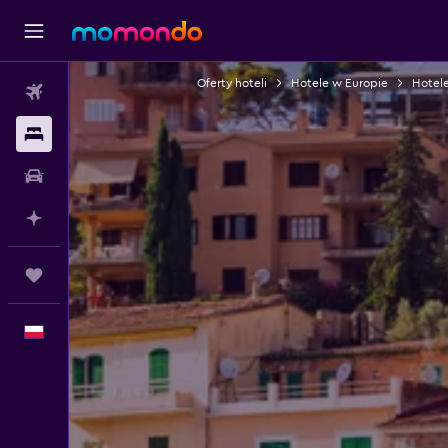
Oferty hoteli
Hotele w Europie
Hotele
Loty
Noclegi
Samochody
Planuj z AI
Trips
Polski