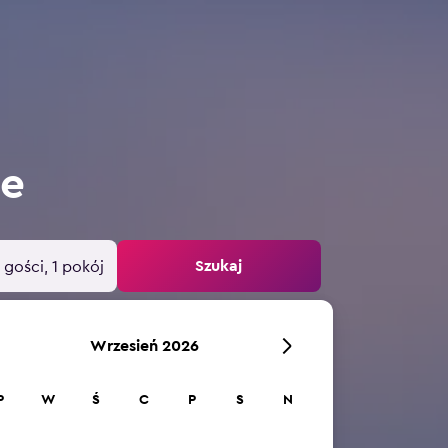
ie
Szukaj
 gości, 1 pokój
Wrzesień 2026
P
W
Ś
C
P
S
N