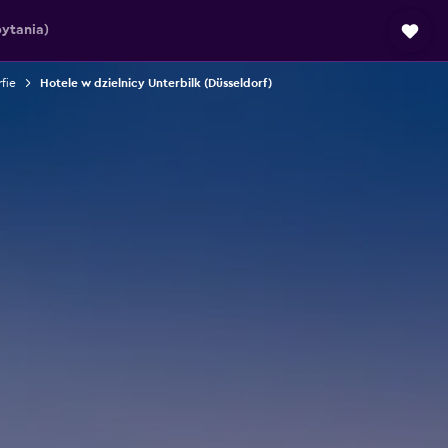
ytania)
fie
Hotele w dzielnicy Unterbilk (Düsseldorf)