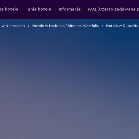
ze hotele
Tanie hotele
Informacje
FAQ (Często zadawane p
e w Niemczech
Hotele w Nadrenia Północna-Westfalia
Hotele w Düsseldor