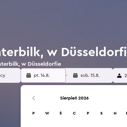
terbilk, w Düsseldorf
nterbilk, w Düsseldorfie
pt. 14.8.
-
sob. 15.8.
2
Sierpień 2026
P
W
Ś
C
P
S
N