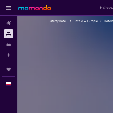
Najleps
Oferty hoteli
Hotele w Europie
Hotel
Loty
Noclegi
Samochody
Planuj z AI
Trips
Polski