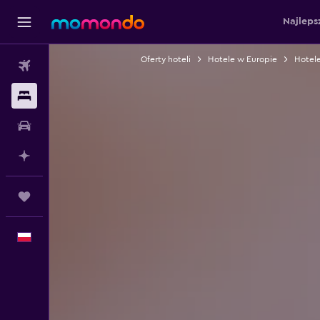
Najleps
Oferty hoteli
Hotele w Europie
Hotele
Loty
Noclegi
Samochody
Planuj z AI
Trips
Polski