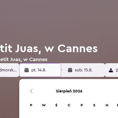
tit Juas, w Cannes
Petit Juas, w Cannes
pt. 14.8.
-
sob. 15.8.
2
Sierpień 2026
P
W
Ś
C
P
S
N