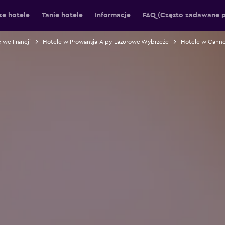
ze hotele
Tanie hotele
Informacje
FAQ (Często zadawane p
 we Francji
Hotele w Prowansja-Alpy-Lazurowe Wybrzeże
Hotele w Cann