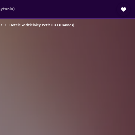
ytania)
es
Hotele w dzielnicy Petit Juas (Cannes)