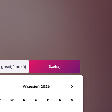
Szukaj
 gości, 1 pokój
Wrzesień 2026
P
W
Ś
C
P
S
N