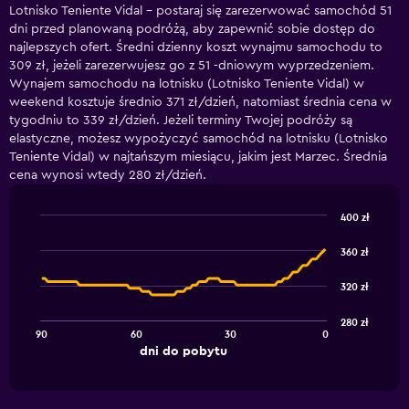
Lotnisko Teniente Vidal – postaraj się zarezerwować samochód 51
dni przed planowaną podróżą, aby zapewnić sobie dostęp do
najlepszych ofert. Średni dzienny koszt wynajmu samochodu to
309 zł, jeżeli zarezerwujesz go z 51 -dniowym wyprzedzeniem.
Wynajem samochodu na lotnisku (Lotnisko Teniente Vidal) w
weekend kosztuje średnio 371 zł/dzień, natomiast średnia cena w
tygodniu to 339 zł/dzień. Jeżeli terminy Twojej podróży są
elastyczne, możesz wypożyczyć samochód na lotnisku (Lotnisko
Teniente Vidal) w najtańszym miesiącu, jakim jest Marzec. Średnia
cena wynosi wtedy 280 zł/dzień.
400 zł
Line
Chart
graphic.
chart
360 zł
with
91
320 zł
data
points.
280 zł
90
60
30
0
The
End
dni do pobytu
chart
of
interactive
has
chart
1