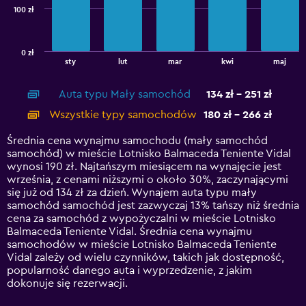
100 zł
The
chart
has
0 zł
1
End
sty
lut
mar
kwi
maj
of
X
interactive
axis
chart
Auta typu Mały samochód
134 zł - 251 zł
displaying
categories.
Wszystkie typy samochodów
180 zł - 266 zł
Range:
14
Średnia cena wynajmu samochodu (mały samochód
categories.
samochód) w mieście Lotnisko Balmaceda Teniente Vidal
The
wynosi 190 zł. Najtańszym miesiącem na wynajęcie jest
chart
września, z cenami niższymi o około 30%, zaczynającymi
has
się już od 134 zł za dzień. Wynajem auta typu mały
1
samochód samochód jest zazwyczaj 13% tańszy niż średnia
Y
cena za samochód z wypożyczalni w mieście Lotnisko
axis
Balmaceda Teniente Vidal. Średnia cena wynajmu
displaying
samochodów w mieście Lotnisko Balmaceda Teniente
values.
Vidal zależy od wielu czynników, takich jak dostępność,
Range:
popularność danego auta i wyprzedzenie, z jakim
0
dokonuje się rezerwacji.
to
300.