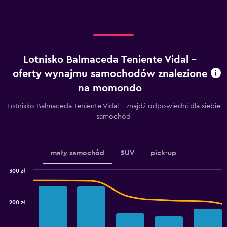
X
axis
displaying
dni
do
pobytu.
Lotnisko Balmaceda Teniente Vidal –
Range:
91
oferty wynajmu samochodów znalezione
categories.
na momondo
The
chart
Lotnisko Balmaceda Teniente Vidal – znajdź odpowiedni dla siebie
has
samochód
1
Y
axis
displaying
mały samochód
SUV
pick-up
values.
Range:
300 zł
280
Combination
Chart
to
graphic.
chart
400.
with
200 zł
2
data
series.