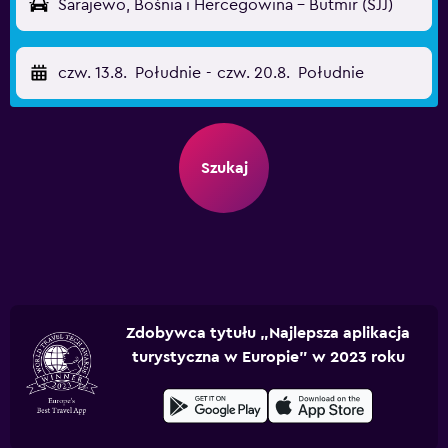
Sarajewo, Bośnia i Hercegowina - Butmir (SJJ)
czw. 13.8.
Południe
-
czw. 20.8.
Południe
Szukaj
Zdobywca tytułu „Najlepsza aplikacja
turystyczna w Europie” w 2023 roku