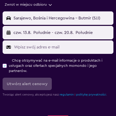
Zwrot w miejscu odbioru
Sarajewo, Bośnia i Hercegowina - Butmir (SJJ)
czw. 13.8.
Południe
-
czw. 20.8.
Południe
Chcę otrzymywać na e-mail informacje o produktach i
usługach oraz ofertach specjalnych momondo i jego
partnerów.
Utwórz alert cenowy
Tworząc alert cenowy, akceptujesz nasz
regulamin
i
politykę prywatności.