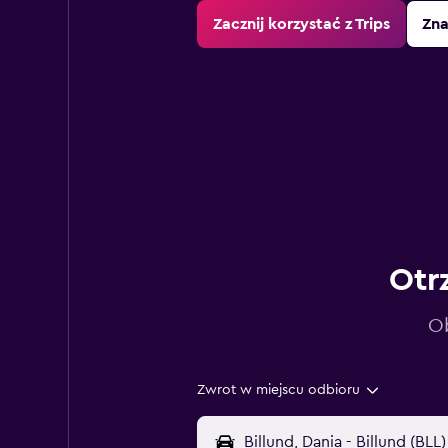
Zacznij korzystać z Trips
Zna
Otr
Ob
Zwrot w miejscu odbioru