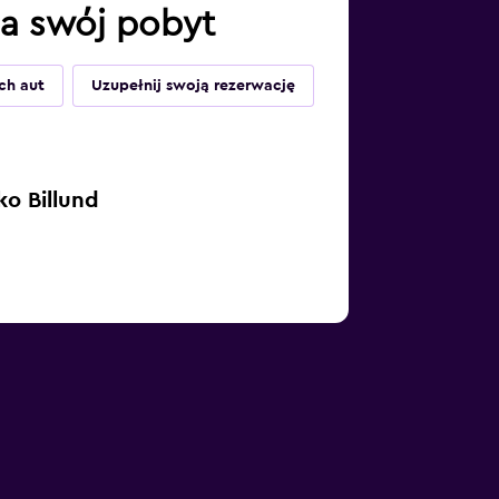
 na swój pobyt
ch aut
Uzupełnij swoją rezerwację
o Billund