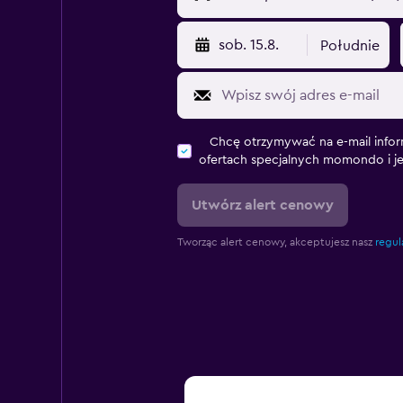
sob. 15.8.
Południe
Chcę otrzymywać na e-mail infor
ofertach specjalnych momondo i j
Utwórz alert cenowy
Tworząc alert cenowy, akceptujesz nasz
regul