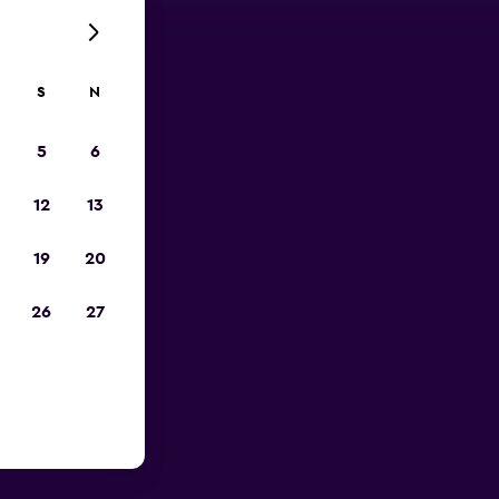
S
N
5
6
12
13
19
20
26
27
otnisko