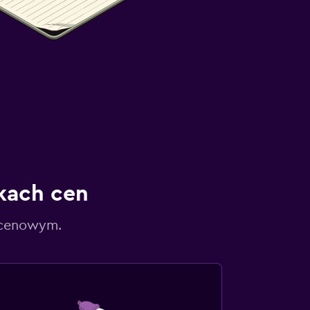
kach cen
 cenowym.