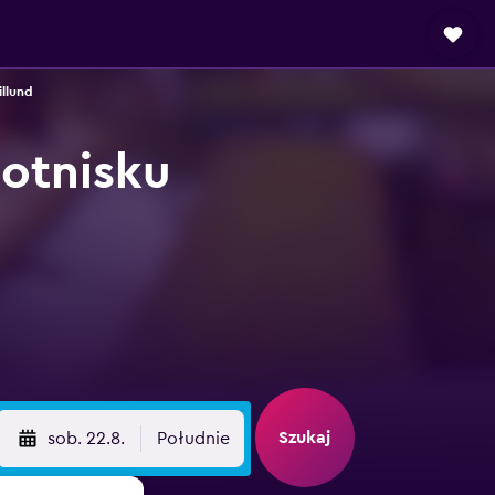
llund
otnisku
Szukaj
sob. 22.8.
Południe