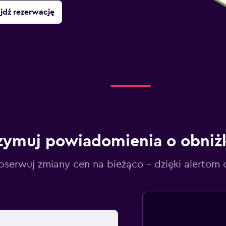
jdź rezerwację
zymuj powiadomienia o obniż
serwuj zmiany cen na bieżąco – dzięki alertom