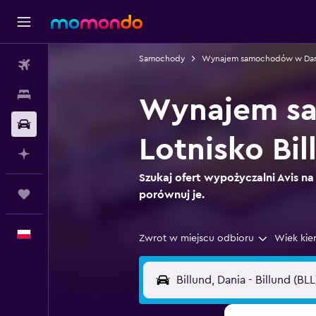
Samochody
Wynajem samochodów w Dan
Loty
Noclegi
Wynajem sa
Samochody
Lotnisko Bil
Planuj z AI
Szukaj ofert wypożyczalni Avis na 
Trips
porównuj je.
Polski
Zwrot w miejscu odbioru
Wiek kie