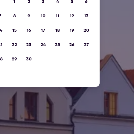
1
2
3
4
5
6
7
8
9
10
11
12
13
4
15
16
17
18
19
20
1
22
23
24
25
26
27
8
29
30