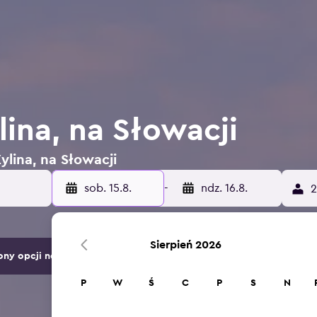
lina, na Słowacji
ylina, na Słowacji
sob. 15.8.
-
ndz. 16.8.
2
Sierpień 2026
ny opcji noclegów.
P
W
Ś
C
P
S
N