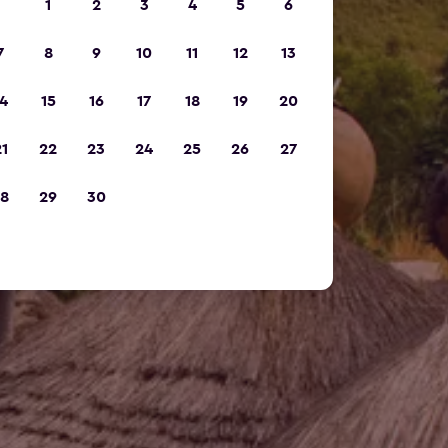
1
2
3
4
5
6
7
8
9
10
11
12
13
4
15
16
17
18
19
20
1
22
23
24
25
26
27
8
29
30