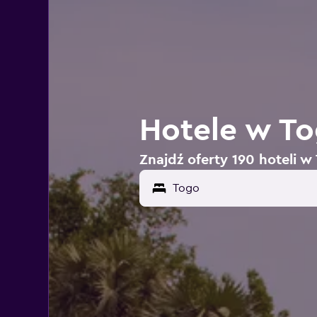
Hotele w T
Znajdź oferty 190 hoteli w