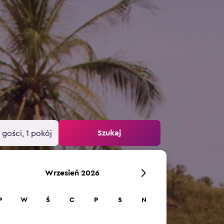
Szukaj
 gości, 1 pokój
Wrzesień 2026
P
W
Ś
C
P
S
N