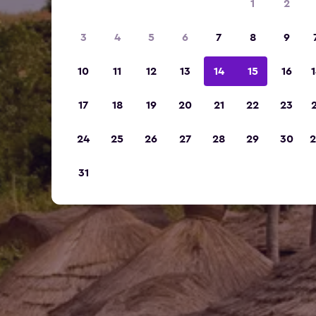
1
2
3
4
5
6
7
8
9
10
11
12
13
14
15
16
1
17
18
19
20
21
22
23
2
24
25
26
27
28
29
30
2
31