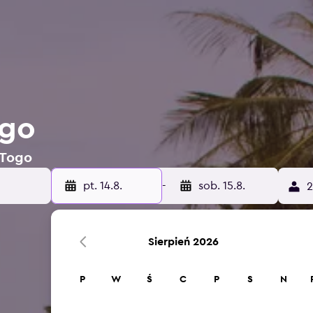
ogo
 Togo
pt. 14.8.
-
sob. 15.8.
2
Sierpień 2026
P
W
Ś
C
P
S
N