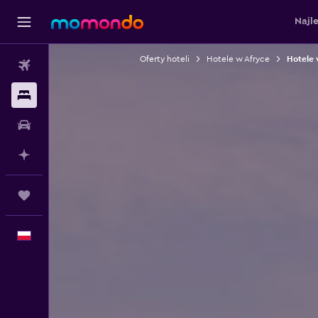
Najl
Oferty hoteli
Hotele w Afryce
Hotele 
Loty
Noclegi
Samochody
Planuj z AI
Trips
Polski