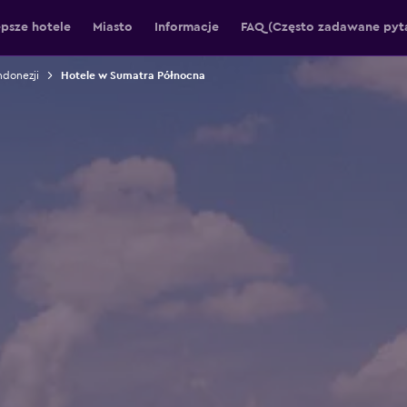
epsze hotele
Miasto
Informacje
FAQ (Często zadawane pyt
ndonezji
Hotele w Sumatra Północna