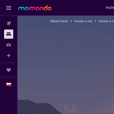
Najl
Oferty hoteli
Hotele w Azji
Hotele w I
Loty
Noclegi
Samochody
Planuj z AI
Trips
Polski