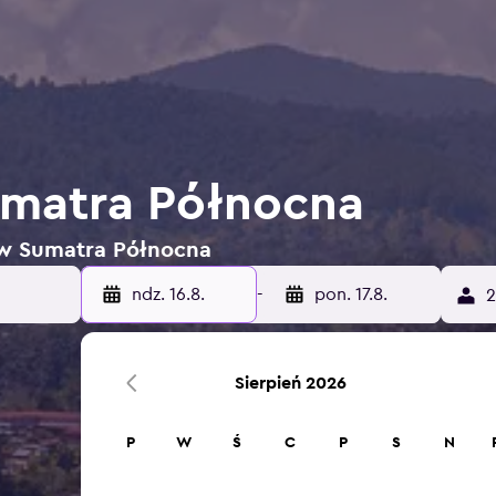
umatra Północna
i w Sumatra Północna
ndz. 16.8.
-
pon. 17.8.
2
Sierpień 2026
P
W
Ś
C
P
S
N