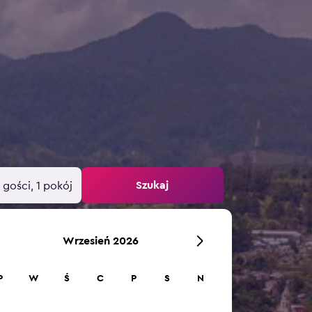
Szukaj
 gości, 1 pokój
Wrzesień 2026
P
W
Ś
C
P
S
N