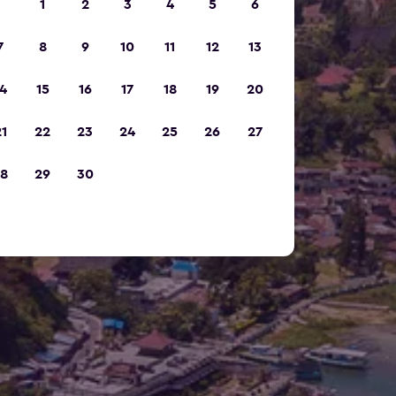
1
2
3
4
5
6
7
8
9
10
11
12
13
4
15
16
17
18
19
20
1
22
23
24
25
26
27
8
29
30