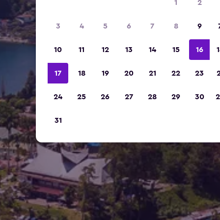
1
2
3
4
5
6
7
8
9
10
11
12
13
14
15
16
1
17
18
19
20
21
22
23
2
24
25
26
27
28
29
30
2
31