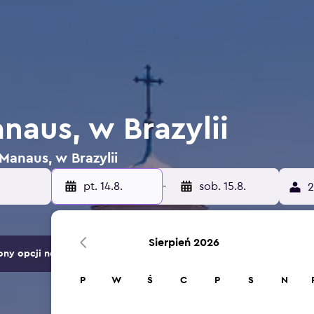
naus, w Brazylii
Manaus, w Brazylii
pt. 14.8.
-
sob. 15.8.
2
Sierpień 2026
ny opcji noclegów.
P
W
Ś
C
P
S
N