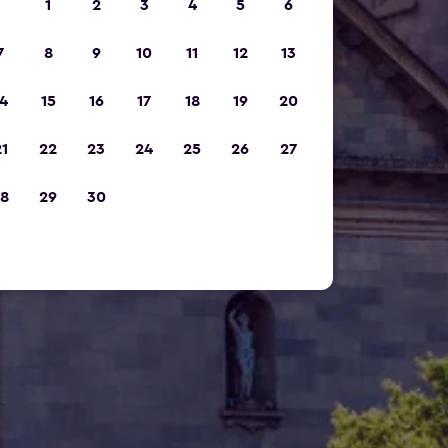
1
2
3
4
5
6
7
8
9
10
11
12
13
4
15
16
17
18
19
20
1
22
23
24
25
26
27
8
29
30