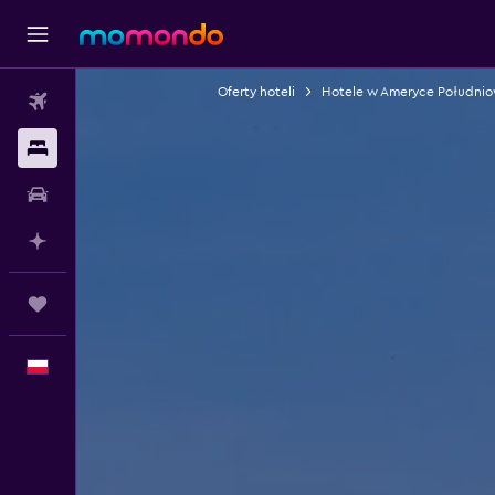
Oferty hoteli
Hotele w Ameryce Południo
Loty
Noclegi
Samochody
Planuj z AI
Trips
Polski