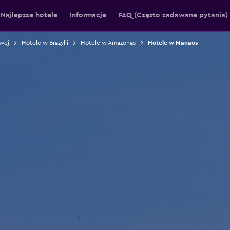
Najlepsze hotele
Informacje
FAQ (Często zadawane pytania)
wej
Hotele w Brazylii
Hotele w Amazonas
Hotele w Manaus