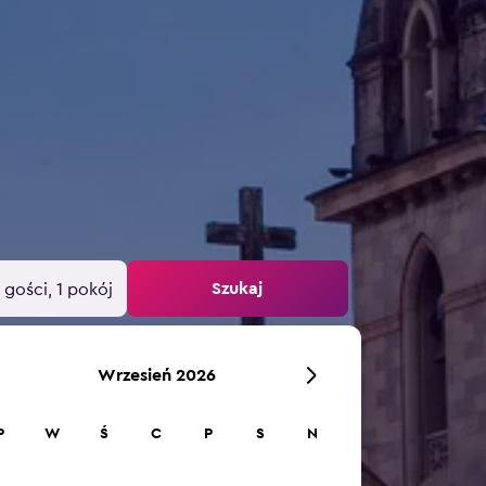
Szukaj
 gości, 1 pokój
Wrzesień 2026
P
W
Ś
C
P
S
N