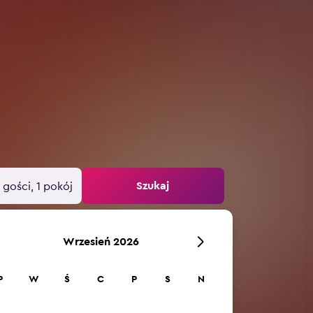
Szukaj
 gości, 1 pokój
Wrzesień 2026
P
W
Ś
C
P
S
N