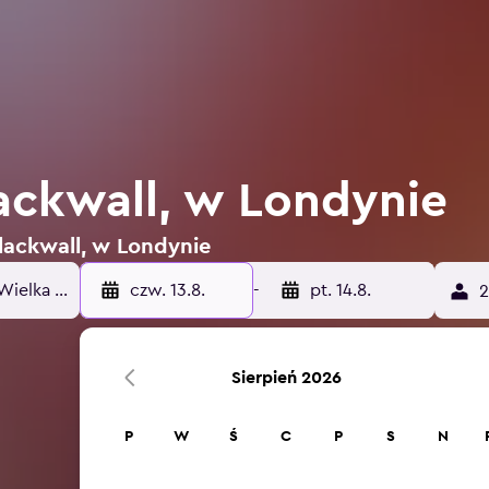
ackwall, w Londynie
Blackwall, w Londynie
czw. 13.8.
-
pt. 14.8.
2
Sierpień 2026
P
W
Ś
C
P
S
N