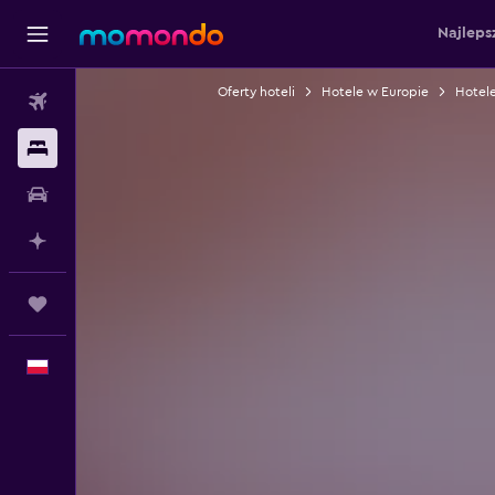
Najleps
Oferty hoteli
Hotele w Europie
Hotele
Loty
Noclegi
Samochody
Planuj z AI
Trips
Polski