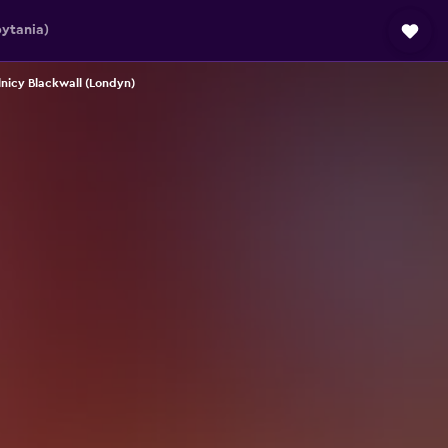
ytania)
lnicy Blackwall (Londyn)