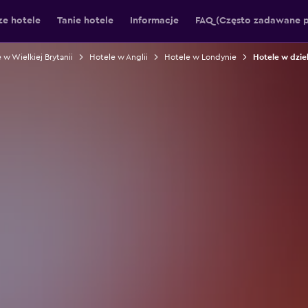
ze hotele
Tanie hotele
Informacje
FAQ (Często zadawane p
 w Wielkiej Brytanii
Hotele w Anglii
Hotele w Londynie
Hotele w dzie