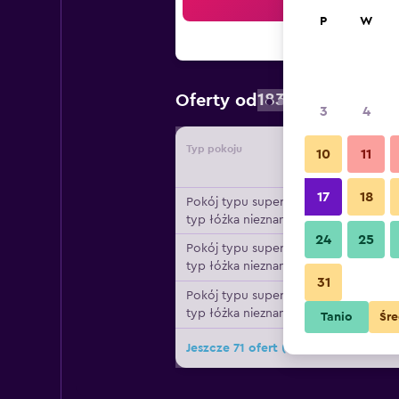
Szu
P
W
183 zł
Oferty od
/
Najtaniej: ce
3
4
Typ pokoju
Dostawc
10
11
17
18
Pokój typu superior,
typ łóżka nieznany
24
25
Pokój typu superior,
typ łóżka nieznany
31
Pokój typu superior,
typ łóżka nieznany
Tanio
Śre
Jeszcze 71 ofert (Holiday Villa Res