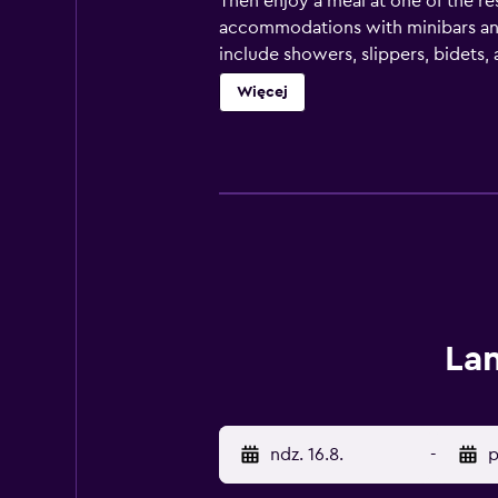
Then enjoy a meal at one of the re
accommodations with minibars and 
include showers, slippers, bidets,
Business-friendly amenities inclu
Więcej
Housekeeping is provided daily. A 
pools are on site along with a chil
activities listed below are availab
Lan
ndz. 16.8.
-
p