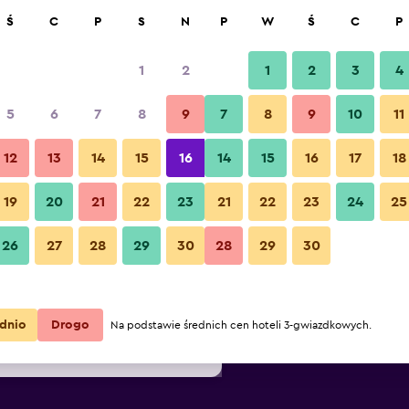
kaj
Ś
C
P
S
N
P
W
Ś
C
P
1
2
1
2
3
4
na za noc
5
6
7
8
9
7
8
9
10
11
Plaża
a
Łącznie za
12
13
14
15
16
14
15
16
17
18
noc
19
20
21
22
23
21
22
23
24
25
183 zł
Zobacz ofertę
Zdjęcia Holiday Villa Resort &
26
27
28
29
30
28
29
30
269 zł
Zobacz ofertę
287 zł
Zobacz ofertę
dnio
Drogo
Na podstawie średnich cen hoteli 3-gwiazdkowych.
ort & Beachclub Langkawi)