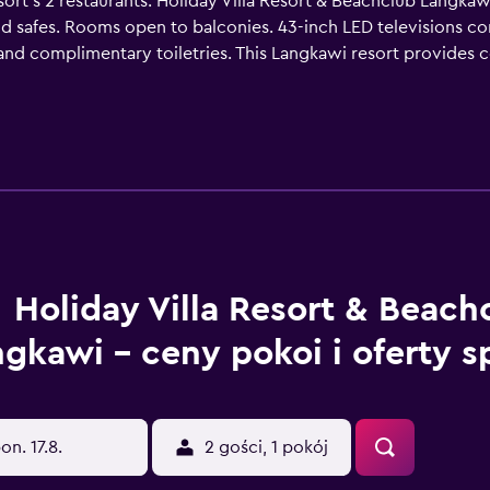
sort's 2 restaurants. Holiday Villa Resort & Beachclub Langkaw
safes. Rooms open to balconies. 43-inch LED televisions co
 and complimentary toiletries. This Langkawi resort provides 
de desks and phones. Additionally, rooms include compliment
private beach, 3 outdoor tennis courts, and a health club are
dren's pool. Other recreational amenities include a hot tub, a s
le either on site or nearby; fees may apply.
Holiday Villa Resort & Beach
gkawi – ceny pokoi i oferty s
on. 17.8.
2 gości, 1 pokój