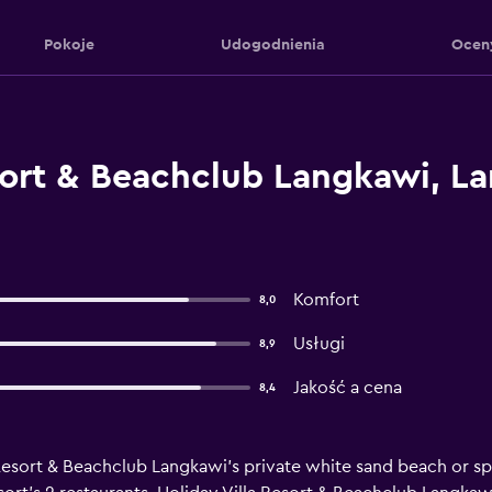
Pokoje
Udogodnienia
Ocen
sort & Beachclub Langkawi, L
Komfort
8,0
Usługi
8,9
Jakość a cena
8,4
esort & Beachclub Langkawi's private white sand beach or spen