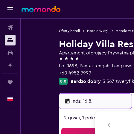
Loty
Oferty hoteli
Hotele w Azji
Hotele w M
Noclegi
Holiday Villa Re
Samochody
Apartament oferujący Prywatna pl
4 gwiazdki
Planuj z AI
Lot 1698, Pantai Tengah, Langkaw
+60 4952 9999
Bardzo dobry
3 567 zweryf
8,0
Trips
Polski
ndz. 16.8.
-
2 gości, 1 pokój