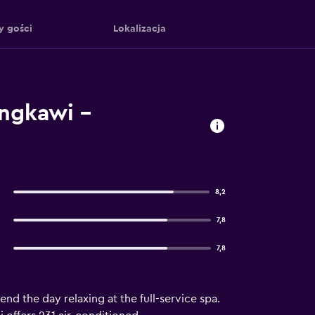
y gości
Lokalizacja
angkawi –
8,2
7,8
7,8
d the day relaxing at the full-service spa.