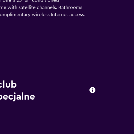
i offers 231 air-conditioned
me with satellite channels. Bathrooms
complimentary wireless Internet access.
ary bottled water and coffee/tea makers.
 featured at the resort. 2 outdoor swimming
auna, and a fitness center. The recreational
club
pecjalne