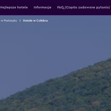
Najlepsze hotele
Informacje
FAQ (Często zadawane pytania)
 w Portoryku
Hotele w Culebra