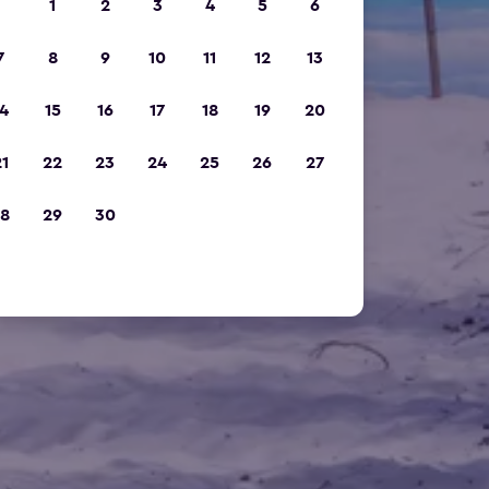
1
2
3
4
5
6
7
8
9
10
11
12
13
4
15
16
17
18
19
20
1
22
23
24
25
26
27
8
29
30