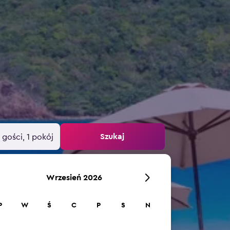
Szukaj
 gości, 1 pokój
Wrzesień 2026
P
W
Ś
C
P
S
N