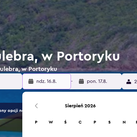
lebra, w Portoryku
Culebra, w Portoryku
ndz. 16.8.
-
pon. 17.8.
2
Sierpień 2026
ny opcji noclegów.
P
W
Ś
C
P
S
N