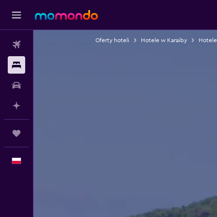
Oferty hoteli
Hotele w Karaiby
Hotele
Loty
Noclegi
Samochody
Planuj z AI
Trips
Polski