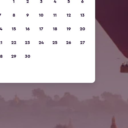
1
2
3
4
5
6
7
8
9
10
11
12
13
4
15
16
17
18
19
20
1
22
23
24
25
26
27
8
29
30