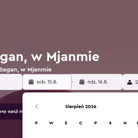
agan, w Mjanmie
w Bagan, w Mjanmie
sob. 15.8.
-
ndz. 16.8.
2
Sierpień 2026
ny opcji noclegów.
P
W
Ś
C
P
S
N