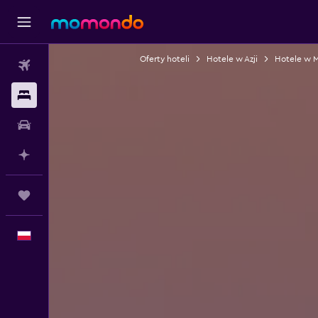
Oferty hoteli
Hotele w Azji
Hotele w 
Loty
Noclegi
Samochody
Planuj z AI
Trips
Polski