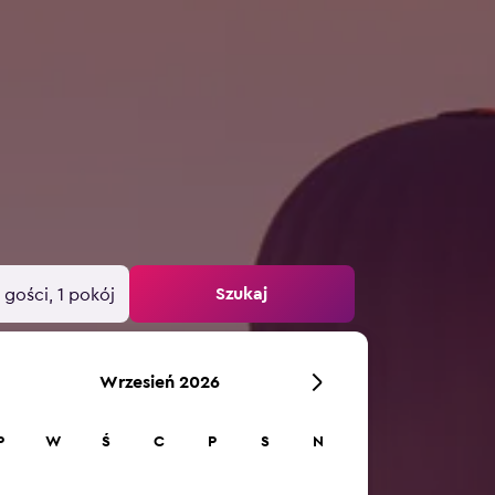
Szukaj
 gości, 1 pokój
Wrzesień 2026
P
W
Ś
C
P
S
N