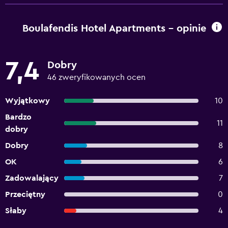
Boulafendis Hotel Apartments – opinie
7,4
Dobry
46 zweryfikowanych ocen
Wyjątkowy
10
Bardzo
11
dobry
Dobry
8
OK
6
Zadowalający
7
Przeciętny
0
Słaby
4