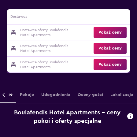
Dostawca
Dostawca oferty Boulafendis
Pokaż ceny
Hotel Apartments
Dostawca oferty Boulafendis
Pokaż ceny
Hotel Apartments
Dostawca oferty Boulafendis
Pokaż ceny
Hotel Apartments
rmacje
Pokoje
Udogodnienia
Oceny gości
Lokalizacja
Boulafendis Hotel Apartments – ceny
pokoi i oferty specjalne