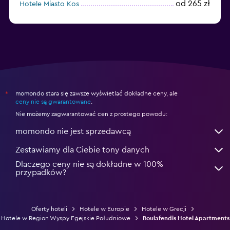
od 265 zł
Hotele Miasto Kos
od 249 zł
Hotele Samos
momondo stara się zawsze wyświetlać dokładne ceny, ale
*
ceny nie są gwarantowane
.
Nie możemy zagwarantować cen z prostego powodu:
momondo nie jest sprzedawcą
Zestawiamy dla Ciebie tony danych
Dlaczego ceny nie są dokładne w 100%
przypadków?
Oferty hoteli
Hotele w Europie
Hotele w Grecji
Hotele w Region Wyspy Egejskie Południowe
Boulafendis Hotel Apartments