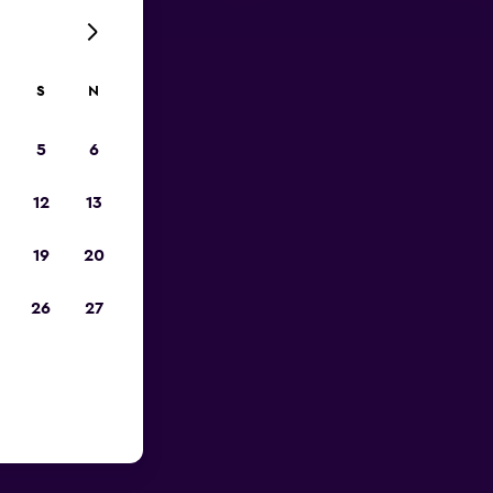
S
N
5
6
12
13
19
20
26
27
ochodów