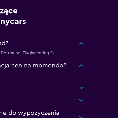
czące
nycars
nd?
Dortmund, Flughafenring 2).
zacja cen na momondo?
bne do wypożyczenia