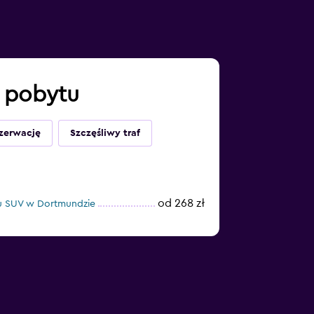
o pobytu
ezerwację
Szczęśliwy traf
od 268 zł
 SUV w Dortmundzie