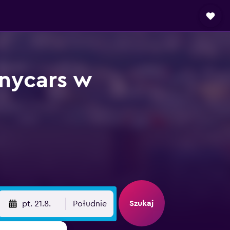
nycars w
Szukaj
pt. 21.8.
Południe