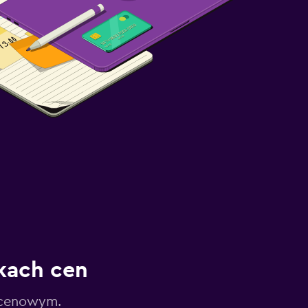
kach cen
 cenowym.