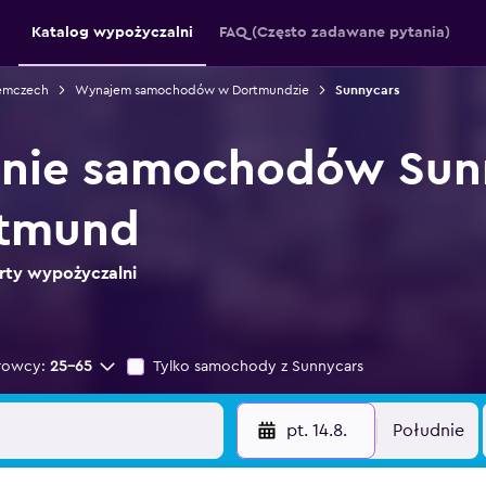
Katalog wypożyczalni
FAQ (Często zadawane pytania)
emczech
Wynajem samochodów w Dortmundzie
Sunnycars
nie samochodów Sun
rtmund
rty wypożyczalni
rowcy:
25-65
Tylko samochody z Sunnycars
pt. 14.8.
Południe