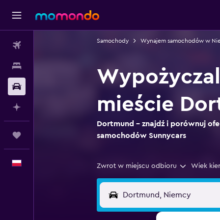
Samochody
Wynajem samochodów w Ni
Loty
Noclegi
Wypożyczal
Samochody
mieście Do
Planuj z AI
Dortmund – znajdź i porównuj ofe
Trips
samochodów Sunnycars
Polski
Zwrot w miejscu odbioru
Wiek kie