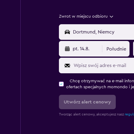
Zwrot w miejscu odbioru
pt. 14.8.
Południe
Chcę otrzymywać na e-mail infor
ofertach specjalnych momondo i j
Utwórz alert cenowy
Tworząc alert cenowy, akceptujesz nasz
regul