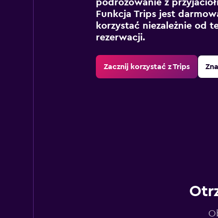
podróżowanie z przyjaciół
Funkcja Trips jest darmowa
korzystać niezależnie od t
rezerwacji.
Zacznij korzystać z Trips
Zna
Otr
Ob