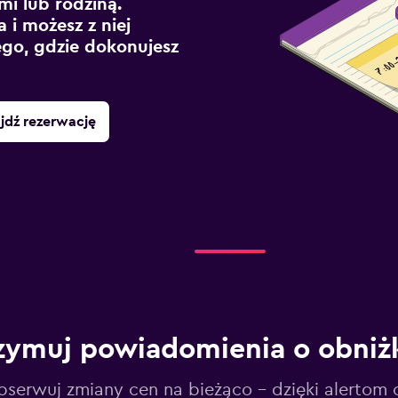
mi lub rodziną.
 i możesz z niej
ego, gdzie dokonujesz
jdź rezerwację
zymuj powiadomienia o obniż
serwuj zmiany cen na bieżąco – dzięki alertom