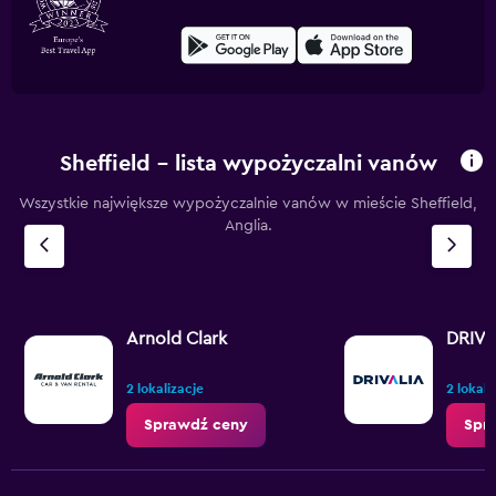
Sheffield – lista wypożyczalni vanów
Wszystkie największe wypożyczalnie vanów w mieście Sheffield,
Anglia.
Arnold Clark
DRIVA
2 lokalizacje
2 lokali
Sprawdź ceny
Spr