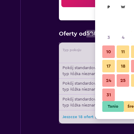
Szu
P
W
524 zł
Oferty od
/
Najtaniej: c
3
4
Typ pokoju
Dostawc
10
11
17
18
Pokój standardowy,
typ łóżka nieznany
24
25
Pokój standardowy,
typ łóżka nieznany
31
Pokój standardowy,
typ łóżka nieznany
Tanio
Śre
Jeszcze 18 ofert (Proteas Blu Resort