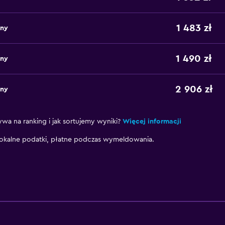
1 483 zł
any
1 490 zł
any
2 906 zł
any
ywa na ranking i jak sortujemy wyniki?
Więcej informacji
okalne podatki, płatne podczas wymeldowania.