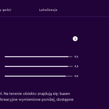
y gości
Lokalizacja
9,4
9,3
9,0
. Na terenie obiektu znajdują się: basen
 rekreacyjne wymienione poniżej, dostępne