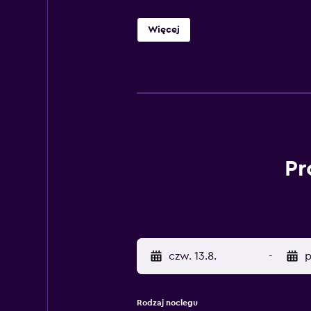
Więcej
Pr
czw. 13.8.
-
p
Rodzaj noclegu