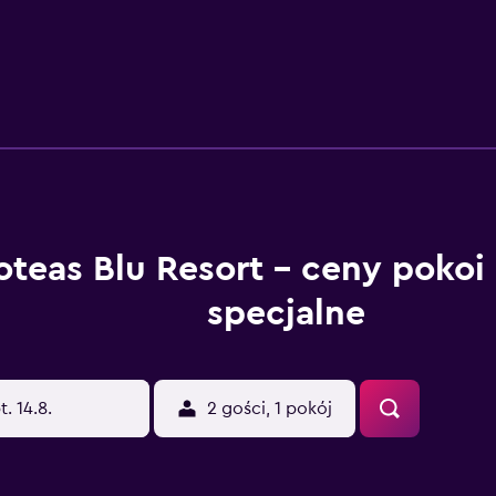
oteas Blu Resort – ceny pokoi 
specjalne
t. 14.8.
2 gości, 1 pokój