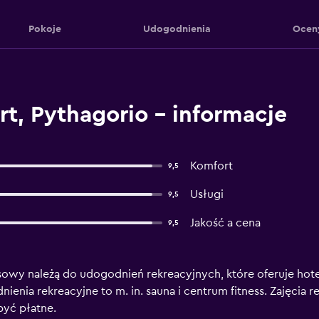
Pokoje
Udogodnienia
Ocen
rt, Pythagorio – informacje
Komfort
9,5
Usługi
9,5
Jakość a cena
9,5
sowy należą do udogodnień rekreacyjnych, które oferuje hotel
nienia rekreacyjne to m. in. sauna i centrum fitness. Zajęcia
być płatne.