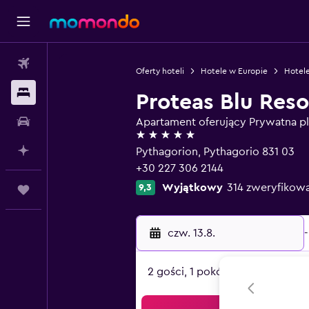
Loty
Oferty hoteli
Hotele w Europie
Hotele
Noclegi
Proteas Blu Reso
Samochody
Apartament oferujący Prywatna pl
5 gwiazdek
Planuj z AI
Pythagorion, Pythagorio 831 03
+30 227 306 2144
Wyjątkowy
314 zweryfikow
9,3
Trips
czw. 13.8.
-
2 gości, 1 pokój