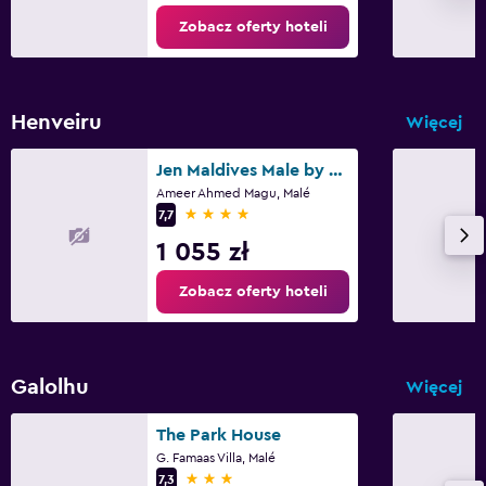
Zobacz oferty hoteli
Henveiru
Więcej
Jen Maldives Male by Shangri-La
Ameer Ahmed Magu, Malé
4 gwiazdki
7,7
1 055 zł
Zobacz oferty hoteli
Galolhu
Więcej
The Park House
G. Famaas Villa, Malé
3 gwiazdki
7,3