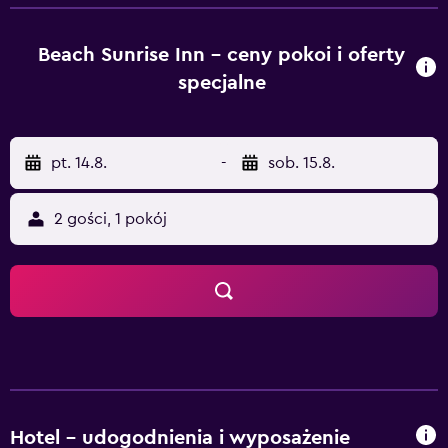
aktywności i zajęć, takich jak windsurfing, wędkarstwo i
nurkowanie. Każdy z 12 pokoi posiada salon i jadalnię. W
hotelu jest także kilka pokoi wyposażonych specjalnie dla
Beach Sunrise Inn – ceny pokoi i oferty
gości podróżujących z dziećmi. Na miejscu goście mogą
specjalne
jadać na przykład w restauracji The inn’s, która jest
idealnym miejscem na posiłek w miłej atmosferze. Serwis
hotelowy jest do dyspozycji gości w wyznaczonych
pt. 14.8.
-
sob. 15.8.
godzinach. Międzynarodowy port lotniczy Male jest
oddalony od obiektu o 10 minut drogi. Villingili jest
oddalony od hotelu o 20 minut jazdy samochodem.
2 gości, 1 pokój
Hotel – udogodnienia i wyposażenie