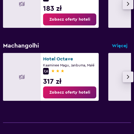
183 zł
Zobacz oferty hoteli
Machangolhi
Więcej
Hotel Octave
Kaaminee Magu, Janbuma, Malé
3 gwiazdki
7,6
317 zł
Zobacz oferty hoteli