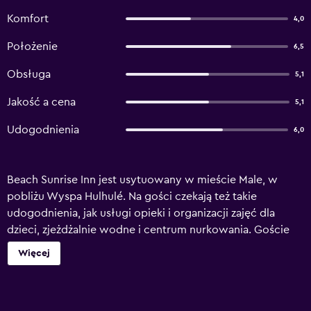
Komfort
4,0
Położenie
6,5
Obsługa
5,1
Jakość a cena
5,1
Udogodnienia
6,0
Beach Sunrise Inn jest usytuowany w mieście Male, w
pobliżu Wyspa Hulhulé. Na gości czekają też takie
udogodnienia, jak usługi opieki i organizacji zajęć dla
dzieci, zjeżdżalnie wodne i centrum nurkowania. Goście
tego 4-gwiazdkowego hotelu mogą skorzystać z pomocy
Więcej
obsługi i zaplanować zwiedzanie muzeów i innych
lokalnych atrakcji. Dla miłośników aktywnego spędzania
czasu na powietrzu hotel zapewnia szeroką ofertę