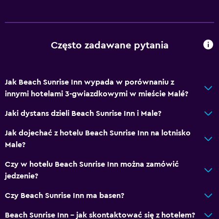
Ogólne
Dostępna przechowalnia
Często zadawane pytania
Zdrowie i bezpieczeństwo
Sejf
Jak Beach Sunrise Inn wypada w porównaniu z
Przyjazny dla rodzin
innymi hotelami 3-gwiazdkowymi w mieście Malé?
Opieka nad dzieckiem / baby-sitter
Jaki dystans dzieli Beach Sunrise Inn i Male?
Jak dojechać z hotelu Beach Sunrise Inn na lotnisko
Podstawowe
Male?
Klimatyzacja
Czy w hotelu Beach Sunrise Inn można zamówić
jedzenie?
Czy Beach Sunrise Inn ma basen?
Beach Sunrise Inn – jak skontaktować się z hotelem?