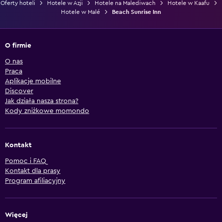
Oferty hoteli
Hotele w Azji
Hotele na Malediwach
Hotele w Kaafu
Hotele w Malé
Beach Sunrise Inn
O firmie
O nas
Praca
Aplikacje mobilne
Discover
Jak działa nasza strona?
Kody zniżkowe momondo
Kontakt
Pomoc i FAQ
Kontakt dla prasy
Program afiliacyjny
Więcej