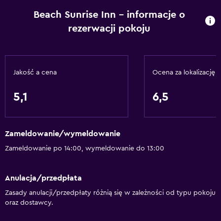
Obsługa pokojowa
Beach Sunrise Inn – informacje o
Recepcja 24h
rezerwacji pokoju
Parking i transport
Transfer z lotniska
Jakość a cena
Ocena za lokalizację
5,1
6,5
Multimedia i rozrywka
Telewizja kablowa lub satelitarna
Zameldowanie/wymeldowanie
Łazienka
Zameldowanie po 14:00, wymeldowanie do 13:00
Suszarka
Anulacja/przedpłata
Atrakcje
Zasady anulacji/przedpłaty różnią się w zależności od typu pokoju
Nurkowanie
oraz dostawcy.