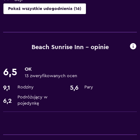
Pokaż wszystkie udogodnienia (16)
Dostępność
Dostępne pokoje dla niepalących
Winda
Beach Sunrise Inn – opinie
Pralnia
OK
6,5
Pralnia
13 zweryfikowanych ocen
Usługi pralnicze
9,1
5,6
Rodziny
Pary
Podróżujący w
Restauracje
6,2
pojedynkę
Restauracja
Mini bar
Usługi i udogodnienia