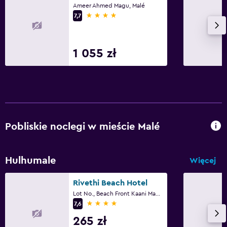
Ameer Ahmed Magu, Malé
4 gwiazdki
7,7
1 055 zł
Pobliskie noclegi w mieście Malé
Hulhumale
Więcej
Rivethi Beach Hotel
Lot No., Beach Front Kaani Magu Beach Road, Malé
4 gwiazdki
7,6
265 zł