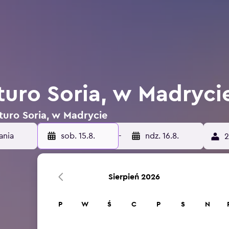
turo Soria, w Madryci
rturo Soria, w Madrycie
sob. 15.8.
-
ndz. 16.8.
2
Sierpień 2026
P
W
Ś
C
P
S
N