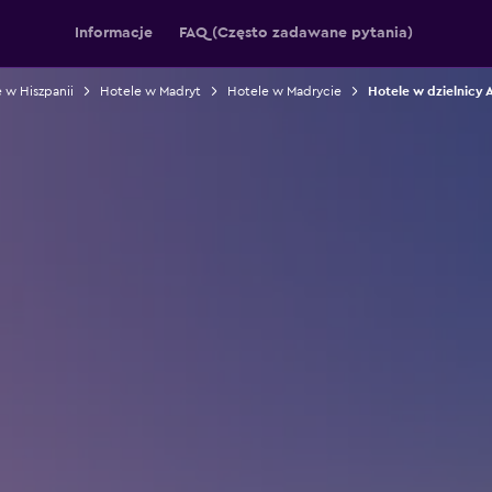
Informacje
FAQ (Często zadawane pytania)
 w Hiszpanii
Hotele w Madryt
Hotele w Madrycie
Hotele w dzielnicy 