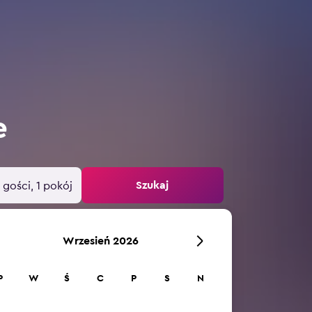
e
Szukaj
 gości, 1 pokój
Wrzesień 2026
P
W
Ś
C
P
S
N