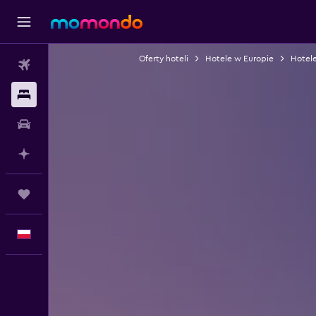
Oferty hoteli
Hotele w Europie
Hotele
Loty
Noclegi
Samochody
Planuj z AI
Trips
Polski