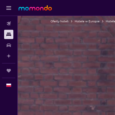
Oferty hoteli
Hotele w Europie
Hotele
Loty
Noclegi
Samochody
Planuj z AI
Trips
Polski