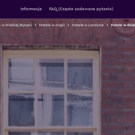
Informacje
FAQ (Często zadawane pytania)
 w Wielkiej Brytanii
Hotele w Anglii
Hotele w Londynie
Hotele w dzie