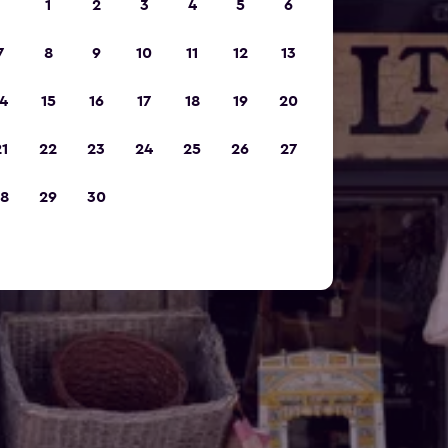
1
2
3
4
5
6
7
8
9
10
11
12
13
4
15
16
17
18
19
20
1
22
23
24
25
26
27
8
29
30