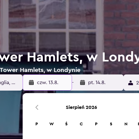
wer Hamlets, w Lond
w Tower Hamlets, w Londynie
czw. 13.8.
-
pt. 14.8.
2
Sierpień 2026
P
W
Ś
C
P
S
N