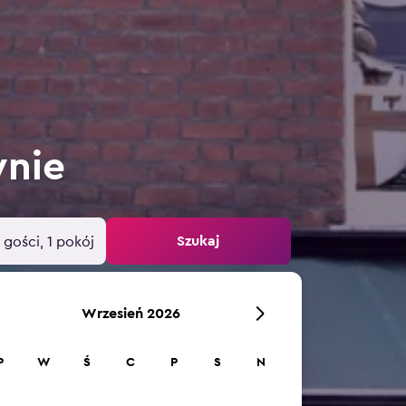
ynie
Szukaj
 gości, 1 pokój
Wrzesień 2026
P
W
Ś
C
P
S
N