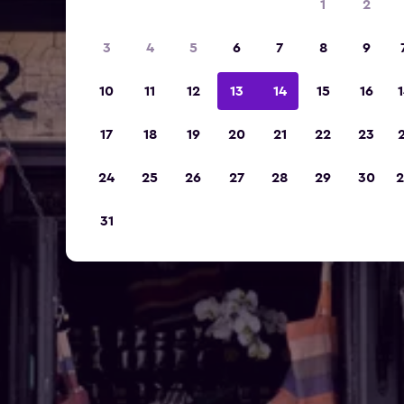
1
2
3
4
5
6
7
8
9
10
11
12
13
14
15
16
1
17
18
19
20
21
22
23
2
24
25
26
27
28
29
30
2
31