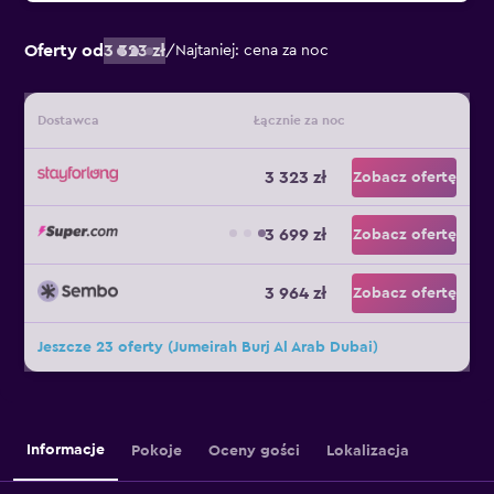
Oferty od
3 323 zł
/
Najtaniej: cena za noc
Dostawca
Łącznie za noc
3 323 zł
Zobacz ofertę
3 699 zł
Zobacz ofertę
3 964 zł
Zobacz ofertę
Jeszcze 23 oferty (Jumeirah Burj Al Arab Dubai)
Informacje
Pokoje
Oceny gości
Lokalizacja