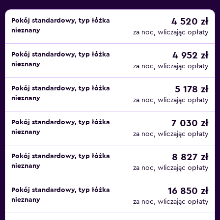
telewizor z płaskim ekranem oraz dziewięć rodzajów
poduszek. W głównej łazience znajduje się wanna z
4 520 zł
Pokój standardowy, typ łóżka
nieznany
hydromasażem i prysznic z 5 głowicami. Goście mogą
za noc, wliczając opłaty
również korzystać z usług lokaja i konsjerża oraz zestawu
4 952 zł
Pokój standardowy, typ łóżka
kosmetyków marki Hermes.
nieznany
za noc, wliczając opłaty
Restauracja Al Muntaha, z której roztacza się widok na
miasto, zaprasza na dania kuchni francuskiej. W restauracji
5 178 zł
Pokój standardowy, typ łóżka
Al Iwan serwowane są dania kuchni arabskiej, a restauracja
nieznany
za noc, wliczając opłaty
Al Mahara oferuje szeroki wybór świeżych owoców
morza. W okolicy znajduje się kilka restauracji, w tym
7 030 zł
Pokój standardowy, typ łóżka
nieznany
Ocean Blue & Pool Bar, Beachcombers i Sahn Eddar.
za noc, wliczając opłaty
W pobliżu hotelu znajduje się park wodny Wild Wadi. Bar
8 827 zł
Pokój standardowy, typ łóżka
Skyview położony jest w odległości krótkiego spaceru
nieznany
za noc, wliczając opłaty
od hotelu i stanowi doskonałą bazę wypadową do
odkrywania klubów nocnych w Dubaju.
16 850 zł
Pokój standardowy, typ łóżka
nieznany
za noc, wliczając opłaty