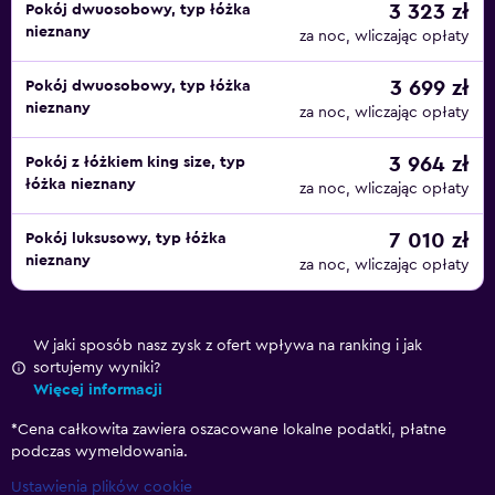
3 323 zł
Pokój dwuosobowy, typ łóżka
nieznany
za noc, wliczając opłaty
3 699 zł
Pokój dwuosobowy, typ łóżka
nieznany
za noc, wliczając opłaty
3 964 zł
Pokój z łóżkiem king size, typ
łóżka nieznany
za noc, wliczając opłaty
7 010 zł
Pokój luksusowy, typ łóżka
nieznany
za noc, wliczając opłaty
W jaki sposób nasz zysk z ofert wpływa na ranking i jak
sortujemy wyniki?
Więcej informacji
*
Cena całkowita zawiera oszacowane lokalne podatki, płatne
podczas wymeldowania.
Ustawienia plików cookie