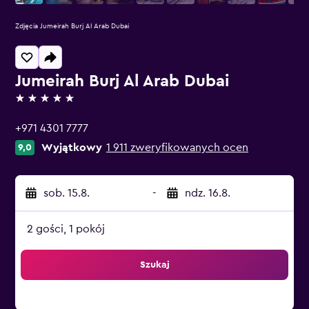
Zdjęcia Jumeirah Burj Al Arab Dubai
Jumeirah Burj Al Arab Dubai
5 gwiazdek
+971 4301 7777
Wyjątkowy
1 911 zweryfikowanych ocen
9,0
sob. 15.8.
-
ndz. 16.8.
2 gości, 1 pokój
Szukaj