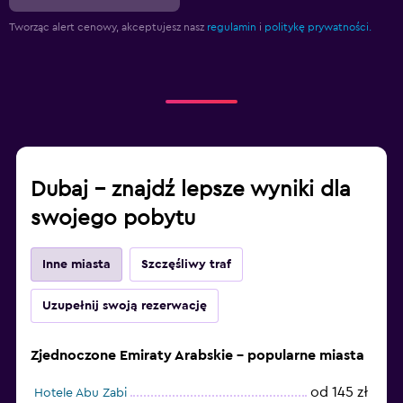
Tworząc alert cenowy, akceptujesz nasz
regulamin
i
politykę prywatności.
Dubaj – znajdź lepsze wyniki dla
swojego pobytu
Inne miasta
Szczęśliwy traf
Uzupełnij swoją rezerwację
Zjednoczone Emiraty Arabskie – popularne miasta
od 145 zł
Hotele Abu Zabi