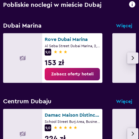
Pobliskie noclegi w mieście Dubaj
Dubai Marina
Więcej
Rove Dubai Marina
Al Seba Street Dubai Marina, 2, Dubaj
3 gwiazdki
9,0
153 zł
Zobacz oferty hoteli
Centrum Dubaju
Więcej
Damac Maison Distinction
School Street Burj Area, Business Bay, 6, Dubaj
5 gwiazdek
9,0
224 zł