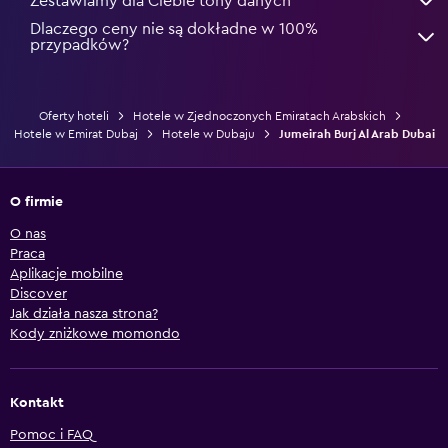
Zestawiamy dla Ciebie tony danych
Dlaczego ceny nie są dokładne w 100%
przypadków?
Oferty hoteli
Hotele w Zjednoczonych Emiratach Arabskich
Hotele w Emirat Dubaj
Hotele w Dubaju
Jumeirah Burj Al Arab Dubai
O firmie
O nas
Praca
Aplikacje mobilne
Discover
Jak działa nasza strona?
Kody zniżkowe momondo
Kontakt
Pomoc i FAQ