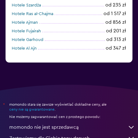
od 235 zł
Hotele Szardża
od 1 517 zł
Hotele Ras al-Chajma
od 856 zł
Hotele Ajman
od 201 zł
Hotele Fujairah
od 313 zł
Hotele Garhoud
od 347 zł
Hotele Al Ajn
momondo stara się zawsze wyświetlać dokładne ceny, ale
*
ceny nie są gwarantowane
.
Nie możemy zagwarantować cen z prostego powodu:
momondo nie jest sprzedawcą