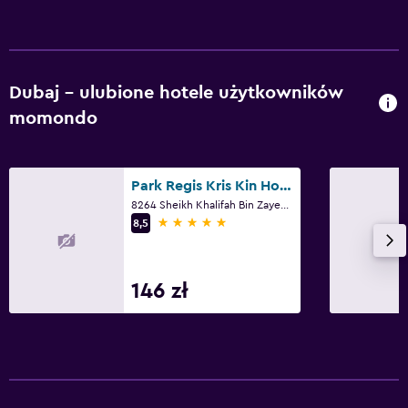
Dubaj – ulubione hotele użytkowników
momondo
Park Regis Kris Kin Hotel Dubai
8264 Sheikh Khalifah Bin Zayed ST. Opp Burjuman Centre Dubai City, Dubaj
5 gwiazdek
8,5
146 zł