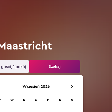
Maastricht
Szukaj
 gości, 1 pokój
Wrzesień 2026
P
W
Ś
C
P
S
N