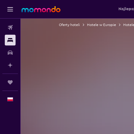
Najleps
Oferty hoteli
Hotele w Europie
Hotele
Loty
Noclegi
Samochody
Planuj z AI
Trips
Polski