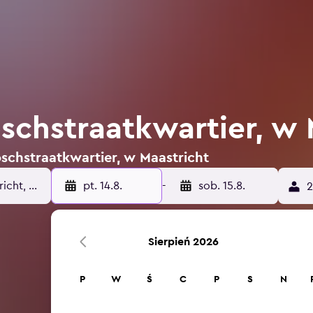
schstraatkwartier, w 
oschstraatkwartier, w Maastricht
pt. 14.8.
-
sob. 15.8.
2
Sierpień 2026
P
W
Ś
C
P
S
N