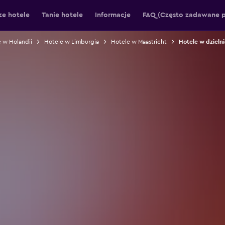
ze hotele
Tanie hotele
Informacje
FAQ (Często zadawane p
 w Holandii
Hotele w Limburgia
Hotele w Maastricht
Hotele w dzieln