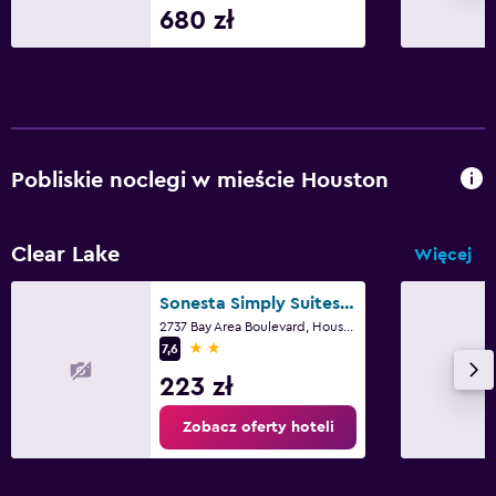
680 zł
Pobliskie noclegi w mieście Houston
Clear Lake
Więcej
Sonesta Simply Suites Houston - Nasa Clear Lake
2737 Bay Area Boulevard, Houston, TX
2 gwiazdki
7,6
223 zł
Zobacz oferty hoteli