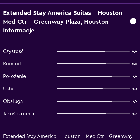
Extended Stay America Suites - Houston -
Med Ctr - Greenway Plaza, Houston –
informacje
Czystość
6,6
Komfort
6,8
Położenie
7,6
Usługi
6,3
Obsługa
7,5
Jakość a cena
6,7
Extended Stay America - Houston - Med Ctr - Greenway