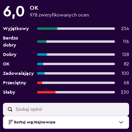
6,0
OK
978 zweryfikowanych ocen
Wyjątkowy
254
Bardzo
116
dobry
Dobry
128
OK
82
Zadowalający
100
Przeciętny
68
Słaby
230
Sortuj wg
:
Najnowsze