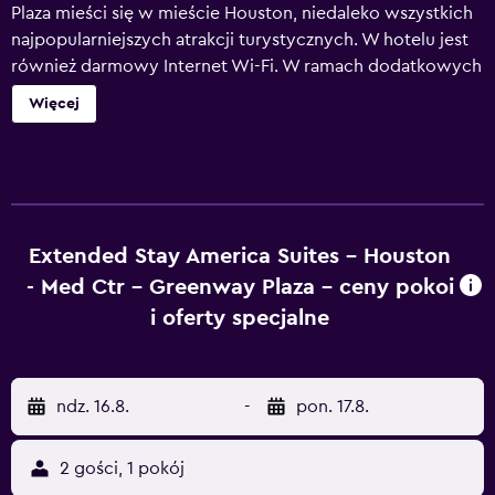
Plaza mieści się w mieście Houston, niedaleko wszystkich
najpopularniejszych atrakcji turystycznych. W hotelu jest
również darmowy Internet Wi-Fi. W ramach dodatkowych
udogodnień w hotelu goście mogą korzystać z
Więcej
przechowalni bagażu, recepcji czynnej całą dobę i sejfu.
Goście mają również do dyspozycji parking na miejscu.
Wszystkie pokoje w Extended Stay America - Houston -
Med Ctr - Greenway Plaza mają jadalnię, lodówkę i
prywatną łazienkę. Wszystkie oferują sofę, telewizor z
płaskim ekranem i bezprzewodowy Internet. Każdego
Extended Stay America Suites - Houston
dnia goście obiektu hotelu mogą zjeść pyszne śniadanie,
- Med Ctr - Greenway Plaza – ceny pokoi
które zapewni im energię potrzebną do tego, aby poznać
i oferty specjalne
wszystkie uroki okolicy. W sąsiedztwie hotelu znajduje się
bardzo dużo restauracji i kawiarni. Obiekt Extended Stay
America - Houston - Med Ctr - Greenway Plaza jest
ndz. 16.8.
-
pon. 17.8.
usytuowany w niedużej odległości od takich miejsc, jak
Toyota Center, The Galleria i Uniwersytet William Marsh
Rice. Śródmieście Houston i ZOO w Houston są oddalone
2 gości, 1 pokój
od hotelu o 20 minut drogi.