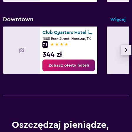
Downtown
Więcej
Club Quarters Hotel in Houston
1085 Rusk Street, Houston, TX
4 gwiazdki
7,8
344 zł
Zobacz oferty hoteli
Oszczędzaj pieniądze,