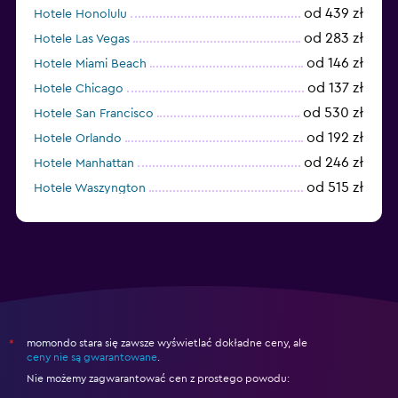
od 439 zł
Hotele Honolulu
od 283 zł
Hotele Las Vegas
od 146 zł
Hotele Miami Beach
od 137 zł
Hotele Chicago
od 530 zł
Hotele San Francisco
od 192 zł
Hotele Orlando
od 246 zł
Hotele Manhattan
od 515 zł
Hotele Waszyngton
od 377 zł
Hotele Jersey City
momondo stara się zawsze wyświetlać dokładne ceny, ale
*
ceny nie są gwarantowane
.
Nie możemy zagwarantować cen z prostego powodu: