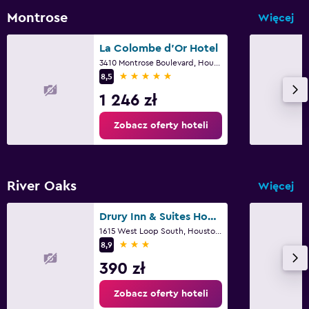
Montrose
Więcej
La Colombe d'Or Hotel
3410 Montrose Boulevard, Houston, TX
5 gwiazdek
8,5
1 246 zł
Zobacz oferty hoteli
River Oaks
Więcej
Drury Inn & Suites Houston Near the Galleria
1615 West Loop South, Houston, TX
3 gwiazdki
8,9
390 zł
Zobacz oferty hoteli