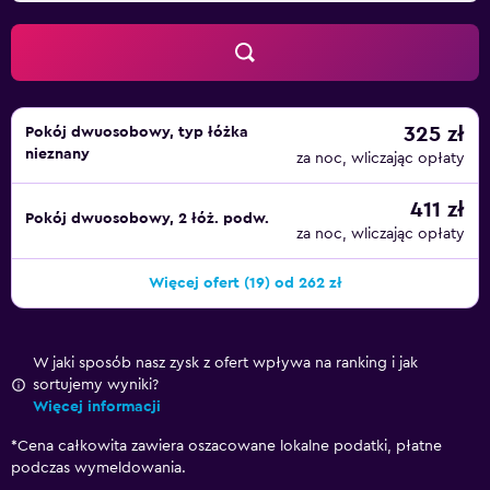
325 zł
Pokój dwuosobowy, typ łóżka
nieznany
za noc, wliczając opłaty
411 zł
Pokój dwuosobowy, 2 łóż. podw.
za noc, wliczając opłaty
Więcej ofert (19) od 262 zł
W jaki sposób nasz zysk z ofert wpływa na ranking i jak
sortujemy wyniki?
Więcej informacji
*
Cena całkowita zawiera oszacowane lokalne podatki, płatne
podczas wymeldowania.