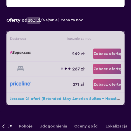
Oferty od
262 zł
/
Najtaniej: cena za noc
Dostawca
Łącznie za noc
262 zł
Zobacz ofertę
267 zł
Zobacz ofertę
271 zł
Zobacz ofertę
Jeszcze 21 ofert (Extended Stay America Suites - Houston - Med Ctr - Greenway Plaza)
rmacje
Pokoje
Udogodnienia
Oceny gości
Lokalizacja