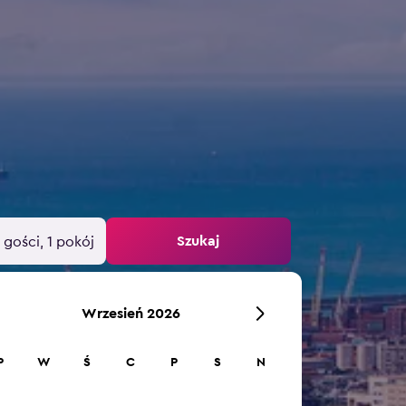
Szukaj
 gości, 1 pokój
Wrzesień 2026
P
W
Ś
C
P
S
N