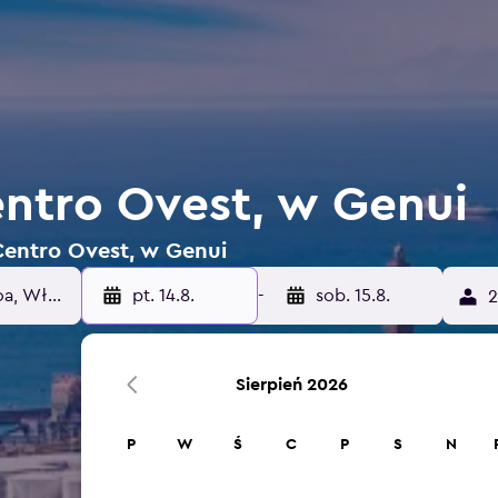
ntro Ovest, w Genui
 Centro Ovest, w Genui
pt. 14.8.
-
sob. 15.8.
2
Sierpień 2026
P
W
Ś
C
P
S
N