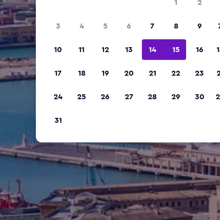
1
2
3
4
5
6
7
8
9
10
11
12
13
14
15
16
1
17
18
19
20
21
22
23
2
24
25
26
27
28
29
30
2
31