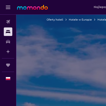
Najleps
Oferty hoteli
Hotele w Europie
Hotel
Loty
Noclegi
Samochody
Planuj z AI
Trips
Polski