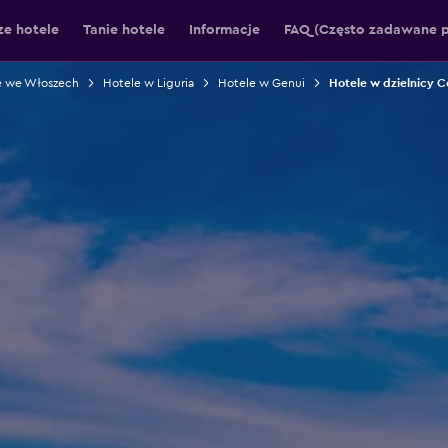
ze hotele
Tanie hotele
Informacje
FAQ (Często zadawane p
e we Włoszech
Hotele w Liguria
Hotele w Genui
Hotele w dzielnicy C