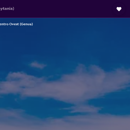
ytania)
entro Ovest (Genua)