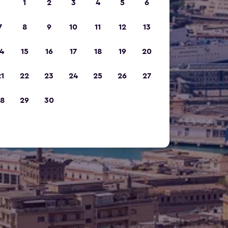
1
2
3
4
5
6
7
8
9
10
11
12
13
4
15
16
17
18
19
20
1
22
23
24
25
26
27
8
29
30