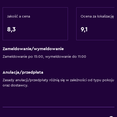
Kosze na śmieci
Jakość a cena
Ocena za lokalizację
Dostępność
Zakaz palenia
8,3
9,1
Całość położona na parterze
Tylko dla dorosłych
Zameldowanie/wymeldowanie
Parking dla niepełnosprawnych
Zameldowanie po 15:00, wymeldowanie do 11:00
Dostęp do górnych pięter schodami
Wyznaczona część dla palących
Anulacja/przedpłata
Zasady anulacji/przedpłaty różnią się w zależności od typu pokoju
Łazienka
oraz dostawcy.
Suszarka
Toaleta
Papier toaletowy
Prysznic