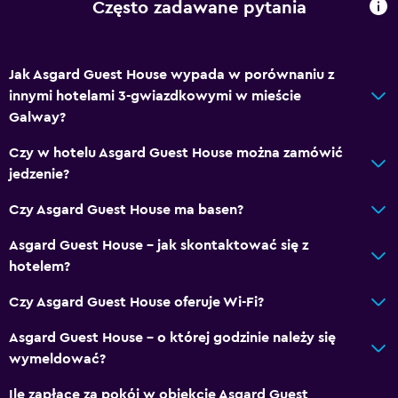
Często zadawane pytania
Prywatna łazienka
Usługi i udogodnienia
Jak Asgard Guest House wypada w porównaniu z
innymi hotelami 3-gwiazdkowymi w mieście
Budzenie
Galway?
Szybkie wymeldowanie
Czy w hotelu Asgard Guest House można zamówić
Butelka wody
jedzenie?
Obsługa pokojowa
Czy Asgard Guest House ma basen?
Otwieranie kluczem
Asgard Guest House – jak skontaktować się z
Multimedia i rozrywka
hotelem?
Telewizja kablowa lub satelitarna
Czy Asgard Guest House oferuje Wi-Fi?
Telewizor z płaskim ekranem
Asgard Guest House – o której godzinie należy się
TV
wymeldować?
Ile zapłacę za pokój w obiekcie Asgard Guest