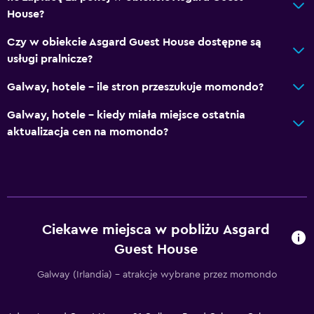
Restauracje
House?
Czajnik elektryczny
Czy w obiekcie Asgard Guest House dostępne są
Czajnik / ekspres do kawy
usługi pralnicze?
Dieta specjalna (na życzenie)
Galway, hotele – ile stron przeszukuje momondo?
Ogólne
Galway, hotele – kiedy miała miejsce ostatnia
Szafki
aktualizacja cen na momondo?
Wykładzina
Dostępna przechowalnia
Parking i transport
Ciekawe miejsca w pobliżu Asgard
Bezpłatny parking
Guest House
Prywatny parking
Galway (Irlandia) – atrakcje wybrane przez momondo
Pralnia