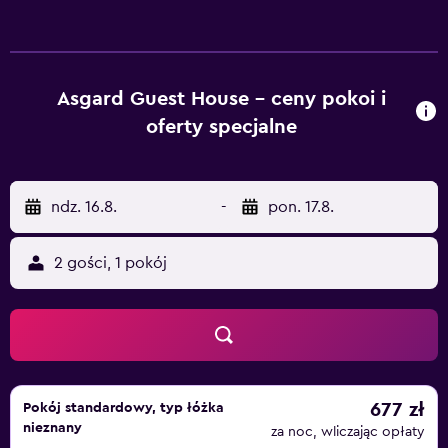
prysznicem, zestawem kosmetyków oraz suszarką do
włosów. Ich wyposażenie obejmuje również telewizję
kablową oraz bezpłatny zestaw do przygotowywania
kawy i herbaty. Oranżeria z widokiem na ogród zaprasza
Asgard Guest House – ceny pokoi i
na tradycyjne i kontynentalne śniadanie. Na chwile relaksu
oferty specjalne
Goście mogą wybrać się do komfortowego salonu,
ozdobionego żyrandolem i wyposażonego w wygodne
skórzane sofy. Centrum Galway oferuje fantastyczny
ndz. 16.8.
-
pon. 17.8.
wybór sklepów, barów i restauracji. Nad Zatokę Galway
można wybrać się na wędkowanie morskie. Klub golfowy
Galway oddalony jest o mniej niż 3 km od pensjonatu
2 gości, 1 pokój
Asgard.
677 zł
Pokój standardowy, typ łóżka
nieznany
za noc, wliczając opłaty