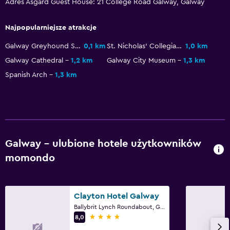
Adres Asgard Guest House: 21 College Road Galway, Galway
Usługi pralnicze
Żelazko i deska do prasowania
Najpopularniejsze atrakcje
Galway Greyhound Stadium
0,1 km
St. Nicholas' Collegiate Church
1,0 km
Sypialnia
Galway Cathedral
1,2 km
Galway City Museum
1,3 km
Gniazdko przy łóżku
Spanish Arch
1,3 km
Garderoba lub szafa
Udogodnienia na zewnątrz
Ogród
Galway – ulubione hotele użytkowników
momondo
Zdrowie i bezpieczeństwo
Apteczka
Clayton Hotel Galway
Przyjazny dla rodzin
Ballybrit Lynch Roundabout, Galway
4 gwiazdki
8,0
Opieka nad dzieckiem / baby-sitter