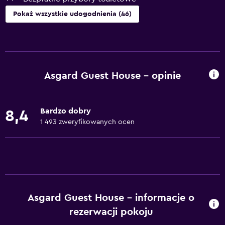
Pokaż wszystkie udogodnienia (46)
Podstawowe
Darmowe Wi-Fi
Wi-Fi dostępne na terenie całego hotelu
Asgard Guest House – opinie
Internet
Mydło do ciała
Bardzo dobry
8,4
Pościel
1 493 zweryfikowanych ocen
Ręczniki
Gaśnica
Bezpłatne przybory toaletowe
Szampon
Asgard Guest House – informacje o
Czujniki dymu
rezerwacji pokoju
Ogrzewanie