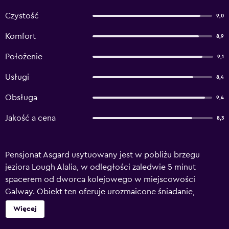
Czystość
9,0
Komfort
8,9
Położenie
9,1
Usługi
8,4
Obsługa
9,4
Jakość a cena
8,3
Pensjonat Asgard usytuowany jest w pobliżu brzegu
jeziora Lough Alalia, w odległości zaledwie 5 minut
spacerem od dworca kolejowego w miejscowości
Galway. Obiekt ten oferuje urozmaicone śniadanie,
bezpłatny bezprzewodowy dostęp do Internetu oraz
Więcej
bezpłatny parking. Ten rodzinny pensjonat oddaje do
dyspozycji Gości pokoje z prywatną łazienką z