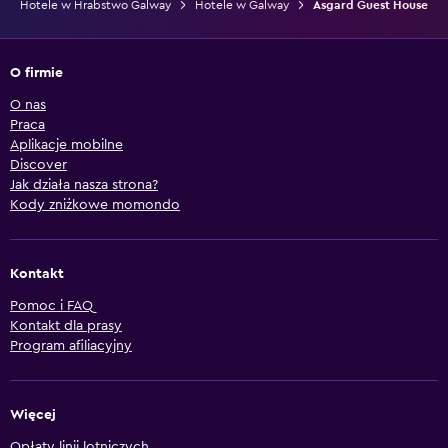
Hotele w Hrabstwo Galway
Hotele w Galway
Asgard Guest House
O firmie
O nas
Praca
Aplikacje mobilne
Discover
Jak działa nasza strona?
Kody zniżkowe momondo
Kontakt
Pomoc i FAQ
Kontakt dla prasy
Program afiliacyjny
Więcej
Opłaty linii lotniczych