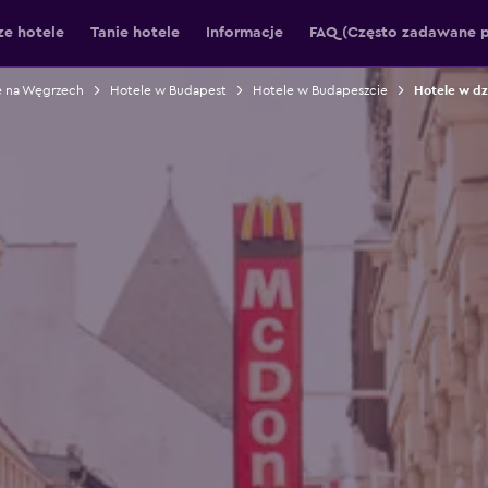
ze hotele
Tanie hotele
Informacje
FAQ (Często zadawane p
e na Węgrzech
Hotele w Budapest
Hotele w Budapeszcie
Hotele w dz