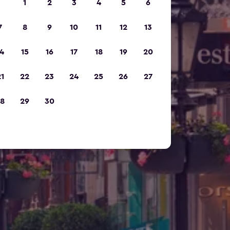
1
2
3
4
5
6
7
8
9
10
11
12
13
4
15
16
17
18
19
20
1
22
23
24
25
26
27
8
29
30