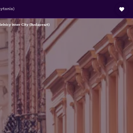
ytania)
ielnicy Inner City (Budapeszt)