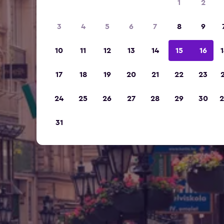
1
2
3
4
5
6
7
8
9
10
11
12
13
14
15
16
1
17
18
19
20
21
22
23
2
24
25
26
27
28
29
30
2
31