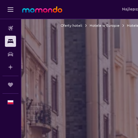
Najleps
Oferty hoteli
Hotele w Europie
Hotel
Loty
Noclegi
Samochody
Planuj z AI
Trips
Polski