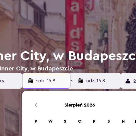
ner City, w Budapeszc
 Inner City, w Budapeszcie
sob. 15.8.
-
ndz. 16.8.
2
Sierpień 2026
P
W
Ś
C
P
S
N