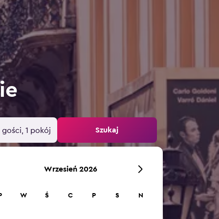
ie
Szukaj
 gości, 1 pokój
Wrzesień 2026
P
W
Ś
C
P
S
N